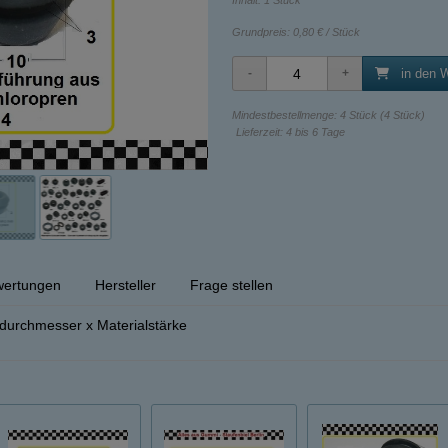
Inhalt: 1 Stück
Grundpreis:
0,80 € / Stück
in den 
Mindestbestellmenge: 4 Stück (4 Stück)
Lieferzeit: 4 bis 6 Tage
ertungen
Hersteller
Frage stellen
urchmesser x Materialstärke