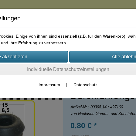
ellungen
in
okies. Einige von ihnen sind essenziell (z.B. für den Warenkorb), w
und Ihre Erfahrung zu verbessern.
rie
AGB
Impressum
Kontakt
Individuelle Datenschutzeinstellungen
Impressum
|
Datenschutz
Durchführungst
Artikel-Nr.:
00398.14 / 497160
von Neolastic Gummi- und Kunststo
0,80 € *