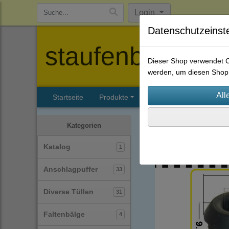
Login
Datenschutzeinst
staufenbiel-berl
Dieser Shop verwendet Co
werden, um diesen Shop 
Startseite
Produkte
Katalog
Firmenhisto
Diverse Tüllen
(31)
Kategorien
Katalog
1
Anschlagpuffer
33
Diverse Tüllen
31
Faltenbälge
4