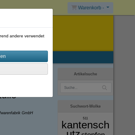
Warenkorb -
ährend andere verwendet
Artikelsuche
ülle
Suchwort-Wolke
ffwarenfabrik GmbH
511
kantensch
utz
stopfen