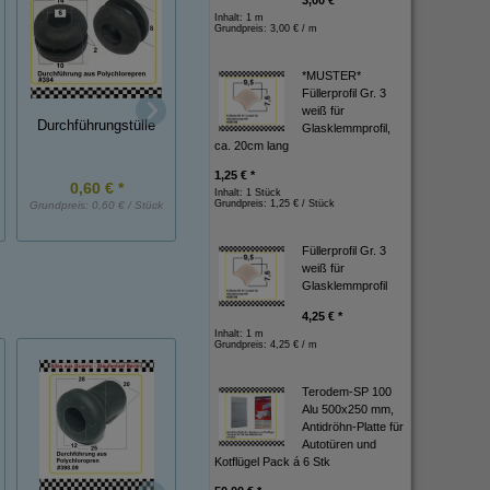
3,00 € *
Inhalt: 1 m
Grundpreis:
3,00 € / m
*MUSTER*
Füllerprofil Gr. 3
weiß für
Durchführungstülle
Glasklemmprofil,
Durchführungstüll
Durchführungstülle
ca. 20cm lang
1,25 € *
0,60 € *
1,15 € *
0,90 € *
Inhalt: 1 Stück
Grundpreis:
1,25 € / Stück
Grundpreis:
0,60 € / Stück
Grundpreis:
1,15 € / Stück
Grundpreis:
0,90 € / St
Füllerprofil Gr. 3
weiß für
Glasklemmprofil
4,25 € *
Inhalt: 1 m
Grundpreis:
4,25 € / m
Terodem-SP 100
Alu 500x250 mm,
Antidröhn-Platte für
Autotüren und
Kotflügel Pack á 6 Stk