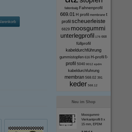
Fahnenprofil
faltenbalg
669.01
t
H profil
membrane
scheuerleiste
profil
Warenkorb
moosgummi
6829
unterlegprofil
668
176
füllprofil
kabeldurchführung
t-
H-profil
gummistopfen
616
profil
5040
9012
epdm
kabeldurchfuhrung
membran
568.02
391
keder
568.12
Neu im Shop
Moosgummi-
Vierkantprofil 8 x
15 mm, EPDM