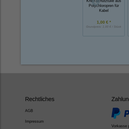
Knickschutztülle aus
Polychloropren für
Kabel
1,00 € *
Grundpreis:
1,00 € / Stück
Rechtliches
Zahlun
AGB
Impressum
Vorkasse 