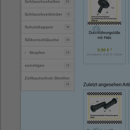
Schlauchschellen
62
Schlauchverbinder
8
Schutzkappen
39
Durchführungstülle
mit Hals
Silikonschläuche
30
0,90 € *
›
Stopfen
23
Grundpreis:
0,90 € / Stück
sonstiges
15
Zellkautschuk-Streifen
Zuletzt angesehen Arti
25