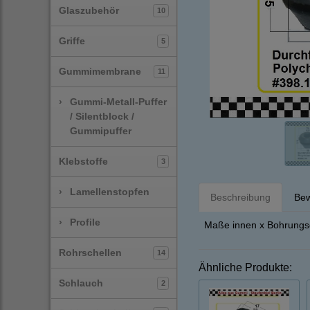
Glaszubehör
10
Griffe
5
Gummimembrane
11
›
Gummi-Metall-Puffer
/ Silentblock /
Gummipuffer
Klebstoffe
3
›
Lamellenstopfen
Beschreibung
Bew
›
Profile
Maße innen x Bohrungsd
Rohrschellen
14
Ähnliche Produkte:
Schlauch
2