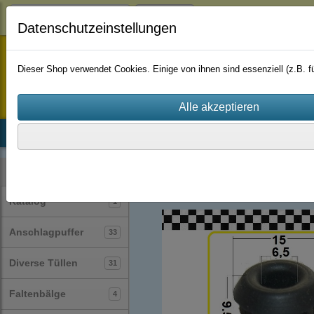
Login
Datenschutzeinstellungen
staufenbiel-berlin
Dieser Shop verwendet Cookies. Einige von ihnen sind essenziell (z.B.
Startseite
Produkte
Katalog
Firmenhistorie
AGB
Diverse Tüllen
(31)
Kategorien
Katalog
1
Anschlagpuffer
33
Diverse Tüllen
31
Faltenbälge
4