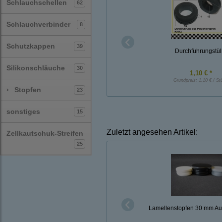
Schlauchschellen
62
Schlauchverbinder
8
Schutzkappen
39
Durchführungstül
Silikonschläuche
30
1,10 € *
Grundpreis:
1,10 € / St
›
Stopfen
23
sonstiges
15
Zuletzt angesehen Artikel:
Zellkautschuk-Streifen
25
Lamellenstopfen 30 mm A