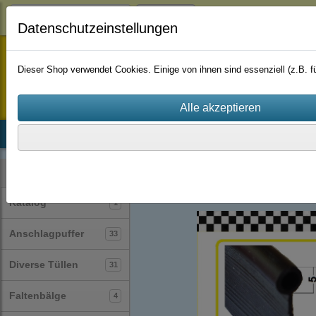
Login
Datenschutzeinstellungen
staufenbiel-berlin
Dieser Shop verwendet Cookies. Einige von ihnen sind essenziell (z.B.
Startseite
Produkte
Katalog
Firmenhistorie
AGB
Profile
Fahnenprofile
(18)
Kategorien
Katalog
1
Anschlagpuffer
33
Diverse Tüllen
31
Faltenbälge
4