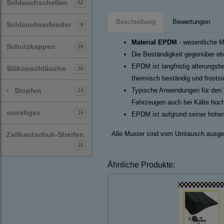
Schlauchschellen
62
Beschreibung
Bewertungen
Schlauchverbinder
8
Material EPDM
- wesentliche M
Schutzkappen
39
Die Beständigkeit gegenüber ebe
EPDM ist langfristig alterungsb
Silikonschläuche
30
thermisch beständig und frosts
›
Stopfen
Typische Anwendungen für den 
23
Fahrzeugen auch bei Kälte hoch
sonstiges
15
EPDM ist aufgrund seiner hohen
Alle Muster sind vom Umtausch ausge
Zellkautschuk-Streifen
25
Ähnliche Produkte: