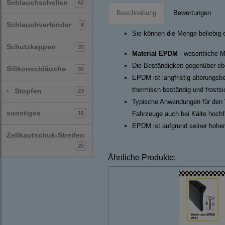
Schlauchschellen
62
Beschreibung
Bewertungen
Schlauchverbinder
8
Sie können die Menge beliebig 
Schutzkappen
39
Material EPDM
- wesentliche M
Die Beständigkeit gegenüber ebe
Silikonschläuche
30
EPDM ist langfristig alterungsb
thermisch beständig und frosts
›
Stopfen
23
Typische Anwendungen für den 
sonstiges
15
Fahrzeuge auch bei Kälte hochf
EPDM ist aufgrund seiner hohen
Zellkautschuk-Streifen
25
Ähnliche Produkte: