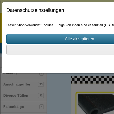
Login
Datenschutzeinstellungen
staufenbiel-berlin
Dieser Shop verwendet Cookies. Einige von ihnen sind essenziell (z.B.
Startseite
Produkte
Katalog
Firmenhistorie
AGB
Profile
Fahnenprofile
(18)
Kategorien
Katalog
1
Anschlagpuffer
33
Diverse Tüllen
31
Faltenbälge
4