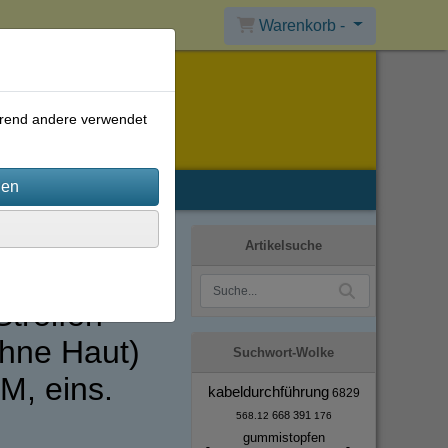
Warenkorb -
ährend andere verwendet
Artikelsuche
Streifen
hne Haut)
Suchwort-Wolke
, eins.
kabeldurchführung
6829
668
391
568.12
176
gummistopfen