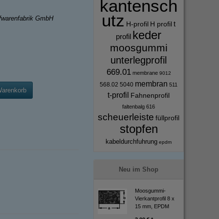
kantensch
utz
ffwarenfabrik GmbH
t
H-profil
H profil
keder
profil
moosgummi
unterlegprofil
669.01
membrane
9012
membran
568.02
5040
511
Warenkorb
t-profil
Fahnenprofil
faltenbalg
616
scheuerleiste
füllprofil
stopfen
kabeldurchfuhrung
epdm
Neu im Shop
Moosgummi-
Vierkantprofil 8 x
15 mm, EPDM