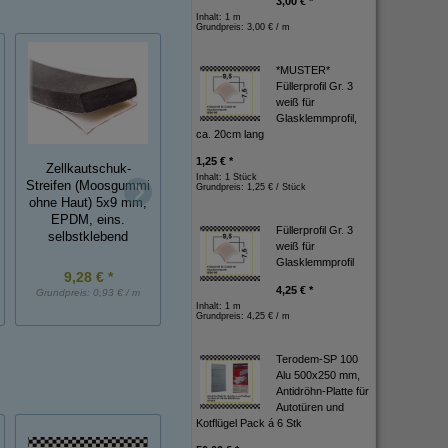
3,00 € *
Inhalt: 1 m
Grundpreis:
3,00 € / m
*MUSTER*
Füllerprofil Gr. 3
weiß für
Glasklemmprofil,
ca. 20cm lang
1,25 € *
Zellkautschuk-
Zellkautschuk-
Zellkautschuk-
Inhalt: 1 Stück
Streifen (Moosgummi
Streifen (Moosgummi
Streifen (Moosgu
Grundpreis:
1,25 € / Stück
ohne Haut) 5x9 mm,
ohne Haut) 5x15 mm,
ohne Haut) 3x30 
EPDM, eins.
EPDM, eins.
EPDM, eins.
Füllerprofil Gr. 3
selbstklebend
selbstklebend
selbstklebend
weiß für
Glasklemmprofil
9,28 € *
11,72 € *
14,96 € *
4,25 € *
Grundpreis:
0,93 € / m
Grundpreis:
1,17 € / m
Grundpreis:
1,50 € / 
Inhalt: 1 m
Grundpreis:
4,25 € / m
Terodem-SP 100
Alu 500x250 mm,
Antidröhn-Platte für
Autotüren und
Kotflügel Pack á 6 Stk