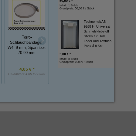
50,00 € *
Inhalt: 1 Stück
Grundpreis:
50,00 € / Stück
Technomelt AS
9268 H, Universal
Schmelzklebstoff
Sticks für Holz,
Torro-
Leder und Textilien
*MUSTER*
Schlauchbandagen
Gummi-Metall-Puffer,
Pack á 8 Stk
Kantenschutzprofi
W4, 9 mm, Spannber.
NK, 50x30 mm, DxH
ca. 20 cm lang
70-90 mm
3,00 € *
Inhalt: 8 Stück
Grundpreis:
0,38 € / Stück
4,05 € *
4,70 € *
2,00 € *
Grundpreis:
4,05 € / Stück
Grundpreis:
4,70 € / Stück
Grundpreis:
2,00 € / St