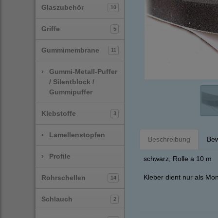
Glaszubehör
10
Griffe
5
Gummimembrane
11
›
Gummi-Metall-Puffer
/ Silentblock /
Gummipuffer
Klebstoffe
3
›
Lamellenstopfen
Beschreibung
Bew
›
Profile
schwarz, Rolle a 10 m
Kleber dient nur als Mon
Rohrschellen
14
Schlauch
2