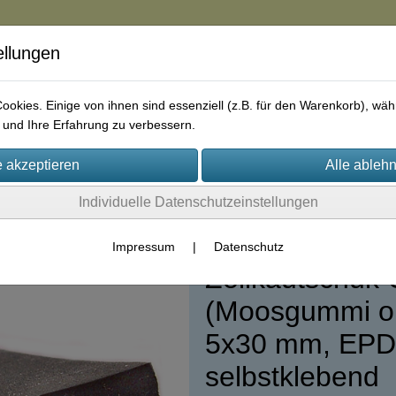
ellungen
in
okies. Einige von ihnen sind essenziell (z.B. für den Warenkorb), w
und Ihre Erfahrung zu verbessern.
rie
AGB
Impressum
Kontakt
Individuelle Datenschutzeinstellungen
5)
Impressum
|
Datenschutz
Zellkautschuk-
(Moosgummi o
5x30 mm, EPDM
selbstklebend