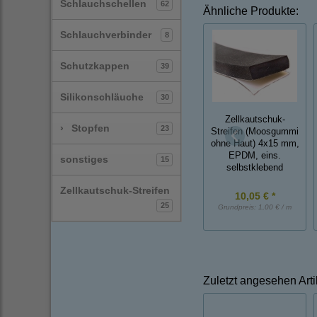
Schlauchschellen
62
Ähnliche Produkte:
Schlauchverbinder
8
Schutzkappen
39
Silikonschläuche
30
Zellkautschuk-
›
Stopfen
23
Streifen (Moosgummi
ohne Haut) 4x15 mm,
EPDM, eins.
sonstiges
15
selbstklebend
Zellkautschuk-Streifen
10,05 € *
25
Grundpreis:
1,00 € / m
Zuletzt angesehen Arti