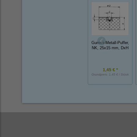
Gummi-Metall-Puffer,
NK, 25x15 mm, DxH
1,45 € *
Grundpreis:
1,45 € / Stück