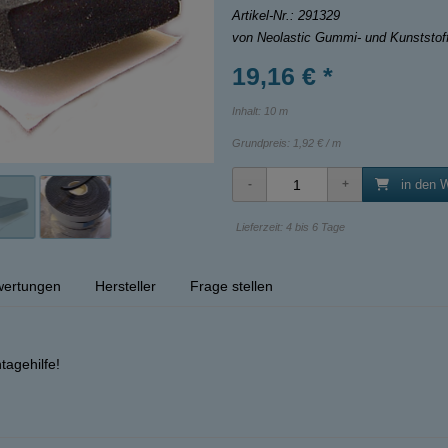
Artikel-Nr.:
291329
von Neolastic Gummi- und Kunststo
19,16 € *
Inhalt: 10 m
Grundpreis:
1,92 € / m
in den 
Lieferzeit: 4 bis 6 Tage
ertungen
Hersteller
Frage stellen
tagehilfe!