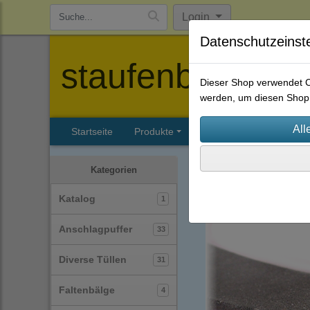
Login
Datenschutzeinst
staufenbiel-berl
Dieser Shop verwendet Co
werden, um diesen Shop 
Startseite
Produkte
Katalog
Firmenhisto
Zellkautschuk-Streifen
(2
Kategorien
Katalog
1
Anschlagpuffer
33
Diverse Tüllen
31
Faltenbälge
4