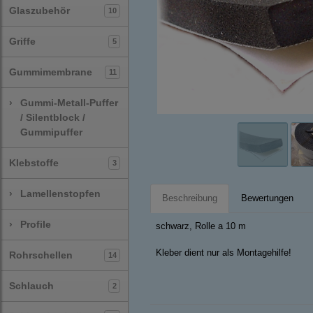
Glaszubehör
10
Griffe
5
Gummimembrane
11
›
Gummi-Metall-Puffer
/ Silentblock /
Gummipuffer
Klebstoffe
3
›
Lamellenstopfen
Beschreibung
Bewertungen
›
Profile
schwarz, Rolle a 10 m
Kleber dient nur als Montagehilfe!
Rohrschellen
14
Schlauch
2