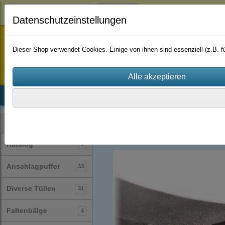
Login
Datenschutzeinstellungen
staufenbiel-berlin
Dieser Shop verwendet Cookies. Einige von ihnen sind essenziell (z.B.
Startseite
Produkte
Katalog
Firmenhistorie
AGB
Zellkautschuk-Streifen
(25)
Kategorien
Katalog
1
Anschlagpuffer
33
Diverse Tüllen
31
Faltenbälge
4