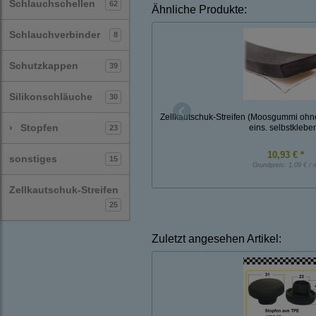
Schlauchschellen
62
Ähnliche Produkte:
Schlauchverbinder
8
Schutzkappen
39
Silikonschläuche
30
Zellkautschuk-Streifen (Moosgummi oh
›
Stopfen
eins. selbstklebe
23
10,93 € *
sonstiges
15
Grundpreis:
1,09 € / 
Zellkautschuk-Streifen
25
Zuletzt angesehen Artikel: