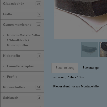
Glaszubehör
10
Griffe
5
Gummimembrane
11
›
Gummi-Metall-Puffer
/ Silentblock /
Gummipuffer
Klebstoffe
3
›
Lamellenstopfen
Beschreibung
Bewertungen
›
Profile
schwarz, Rolle a 10 m
Kleber dient nur als Montagehilfe!
Rohrschellen
14
Schlauch
2