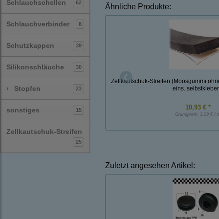
Schlauchschellen
62
Ähnliche Produkte:
Schlauchverbinder
8
Schutzkappen
39
Silikonschläuche
30
Zellkautschuk-Streifen (Moosgummi oh
›
Stopfen
eins. selbstklebe
23
10,93 € *
sonstiges
15
Grundpreis:
1,09 € / 
Zellkautschuk-Streifen
25
Zuletzt angesehen Artikel: