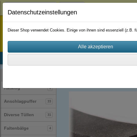
Login
Datenschutzeinstellungen
staufenbiel-berlin
Dieser Shop verwendet Cookies. Einige von ihnen sind essenziell (z.B.
Startseite
Produkte
Katalog
Firmenhistorie
AGB
Zellkautschuk-Streifen
(25)
Kategorien
Katalog
1
Anschlagpuffer
33
Diverse Tüllen
31
Faltenbälge
4