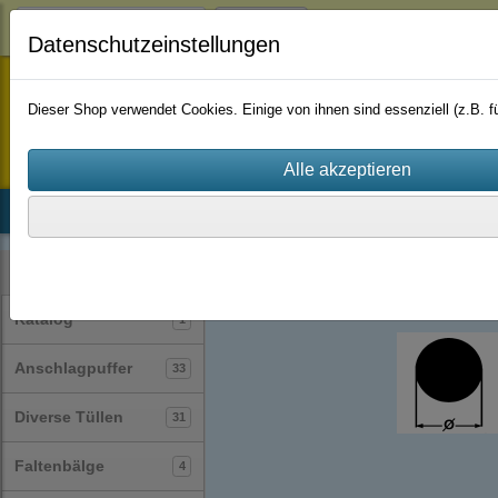
Login
Datenschutzeinstellungen
staufenbiel-berlin
Dieser Shop verwendet Cookies. Einige von ihnen sind essenziell (z.B.
Startseite
Produkte
Katalog
Firmenhistorie
AGB
Profile
Rundschnüre
(30)
Kategorien
Katalog
1
Anschlagpuffer
33
Diverse Tüllen
31
Faltenbälge
4