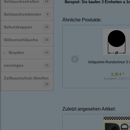
Schlauchschellen
62
Beispiel: Sie kaufen 3 Einheiten a 
Schlauchverbinder
8
Ähnliche Produkte:
Schutzkappen
39
Silikonschläuche
30
›
Stopfen
23
Vollgummi-Rundschnur 3
sonstiges
15
2,35 € *
Zellkautschuk-Streifen
Grundpreis:
2,35 € / 
25
Zuletzt angesehen Artikel: