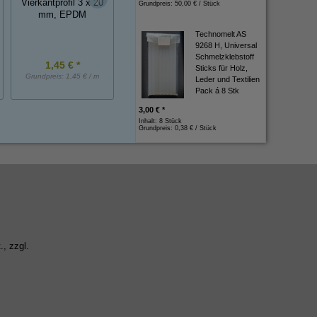
Vierkantprofil 3 x 20
Drahtspannschelle 
Grundpreis:
50,00 € / Stück
Glasklemmprofil
mm, EPDM
11-14mm
Klemmbereich 4/4
mm, ca.20 cm lang
Technomelt AS
9268 H, Universal
Schmelzklebstoff
1,45 € *
3,00 € *
0,65 € *
Sticks für Holz,
Grundpreis:
1,45 € / m
Grundpreis:
3,00 € / Stück
Grundpreis:
0,65 € / St
Leder und Textilien
Pack á 8 Stk
3,00 € *
Inhalt: 8 Stück
Grundpreis:
0,38 € / Stück
., zzgl.