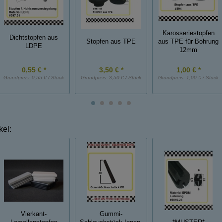
Karosseriestopfen
Dichtstopfen aus
Stopfen aus TPE
aus TPE für Bohrung
LDPE
12mm
0,55 € *
3,50 € *
1,00 € *
Grundpreis:
0,55 € / Stück
Grundpreis:
3,50 € / Stück
Grundpreis:
1,00 € / Stück
kel:
Vierkant-
Gummi-