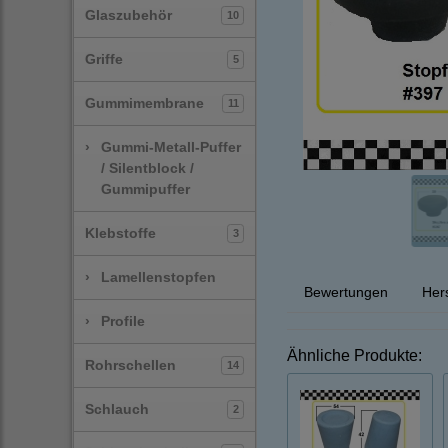
Glaszubehör
10
Griffe
5
Gummimembrane
11
›
Gummi-Metall-Puffer
/ Silentblock /
Gummipuffer
Klebstoffe
3
›
Lamellenstopfen
Bewertungen
Hers
›
Profile
Ähnliche Produkte:
Rohrschellen
14
Schlauch
2