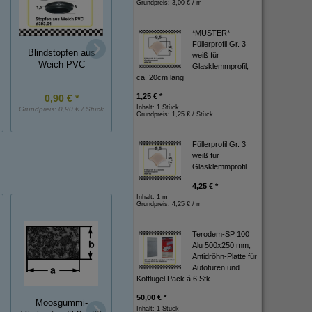
Grundpreis:
3,00 € / m
*MUSTER*
Füllerprofil Gr. 3
Karosseriestopfe
Blindstopfen aus
Blindstopfen aus
weiß für
aus TPE für Bohr
Weich-PVC
Weich-PVC
Glasklemmprofil,
14mm
ca. 20cm lang
1,25 € *
0,90 € *
1,40 € *
1,00 € *
Inhalt: 1 Stück
Grundpreis:
0,90 € / Stück
Grundpreis:
1,40 € / Stück
Grundpreis:
1,00 € / St
Grundpreis:
1,25 € / Stück
Füllerprofil Gr. 3
weiß für
Glasklemmprofil
4,25 € *
Inhalt: 1 m
Grundpreis:
4,25 € / m
Terodem-SP 100
Alu 500x250 mm,
Antidröhn-Platte für
Autotüren und
Kotflügel Pack á 6 Stk
50,00 € *
Moosgummi-
*MUSTER*
Inhalt: 1 Stück