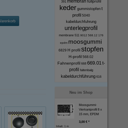
membran
füllprofil
391
keder
t
gummistopfen
profil
5040
Warenkorb
kabeldurchfuhrung
unterlegprofil
membrane
511
9012
568.12
176
moosgummi
epdm
stopfen
H profil
6829
H-profil
568.02
669.01
t-
Fahnenprofil
668
profil
faltenbalg
kabeldurchführung
616
Neu im Shop
Moosgummi-
Vierkantprofil 8 x
15 mm, EPDM
3,00 € *
Inhalt: 1 m