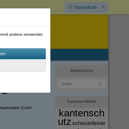
Warenkorb -
ährend andere verwendet
Artikelsuche
PE
Suchwort-Wolke
ffwarenfabrik GmbH
kantensch
utz
scheuerleiste