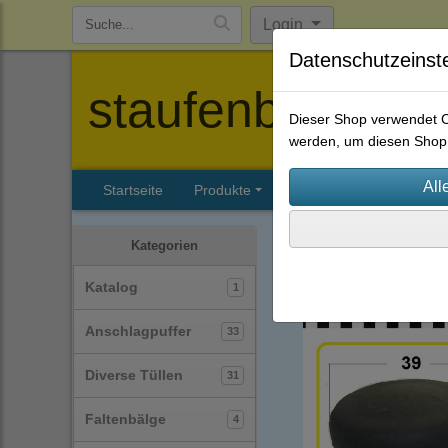
Login
Datenschutzeinst
staufenbiel-berl
Dieser Shop verwendet Co
werden, um diesen Shop 
Startseite
Produkte
Katalog
Firmenhisto
Stopfen
(23)
Kategorien
Katalog
1
Anschlagpuffer
33
Diverse Tüllen
31
Faltenbälge
4