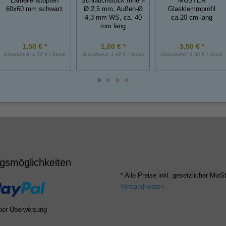
Lamellenstopfen
Schlauchstück Innen-
*MUSTER*
60x60 mm schwarz
Ø 2,5 mm, Außen-Ø
Glasklemmprofil
4,3 mm WS, ca. 40
ca.20 cm lang
mm lang
1,50 € *
1,00 € *
3,50 € *
Grundpreis:
1,50 € / Stück
Grundpreis:
1,00 € / Stück
Grundpreis:
3,50 € / Stück
gsmöglichkeiten
* Alle Preise inkl. gesetzlicher MwSt
Versandkosten
per Überweisung