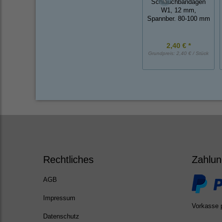
Schlauchbandagen
W1, 12 mm,
Spannber. 80-100 mm
2,40 € *
Grundpreis:
2,40 € / Stück
Rechtliches
Zahlun
AGB
Impressum
Vorkasse 
Datenschutz