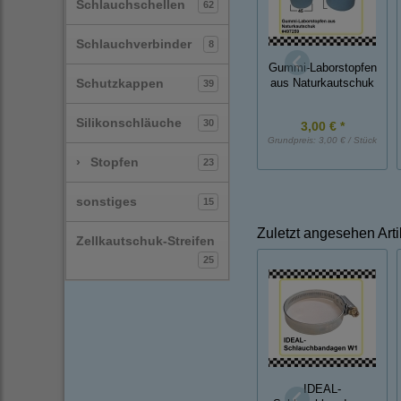
Schlauchschellen
62
Schlauchverbinder
8
Gummi-Laborstopfen
Schutzkappen
aus Naturkautschuk
39
Silikonschläuche
30
3,00 € *
Grundpreis:
3,00 € / Stück
›
Stopfen
23
sonstiges
15
Zuletzt angesehen Arti
Zellkautschuk-Streifen
25
IDEAL-