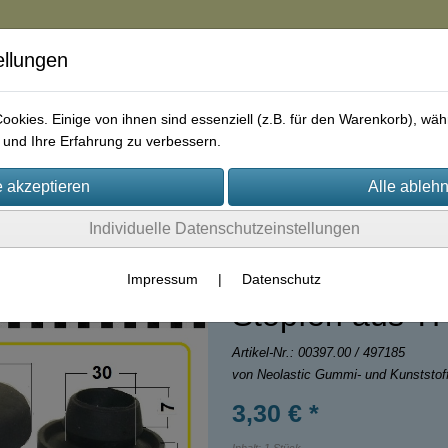
ellungen
in
okies. Einige von ihnen sind essenziell (z.B. für den Warenkorb), w
und Ihre Erfahrung zu verbessern.
rie
AGB
Impressum
Kontakt
Individuelle Datenschutzeinstellungen
Impressum
|
Datenschutz
Stopfen aus T
Artikel-Nr.:
00397.00 / 497185
von Neolastic Gummi- und Kunststo
3,30 € *