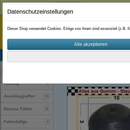
Login
Datenschutzeinstellungen
staufenbiel-berlin
Dieser Shop verwendet Cookies. Einige von ihnen sind essenziell (z.B.
Startseite
Produkte
Katalog
Firmenhistorie
AGB
Stopfen
(23)
Kategorien
Katalog
1
Anschlagpuffer
33
Diverse Tüllen
31
Faltenbälge
4