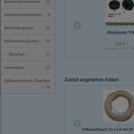
Schlauchschellen
62
Schlauchverbinder
8
Schutzkappen
39
Blindstopfen TP
Silikonschläuche
30
1,65 € *
Grundpreis:
1,65 € / St
›
Stopfen
23
sonstiges
15
Zuletzt angesehen Artikel:
Zellkautschuk-Streifen
25
Silikonschlauch 10 x 3,0 mm ID 