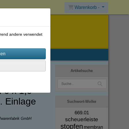
Warenkorb -
ährend andere verwendet
Artikelsuche
 6 x 1,0
. Einlage
Suchwort-Wolke
669.01
scheuerleiste
ffwarenfabrik GmbH
stopfen
membran