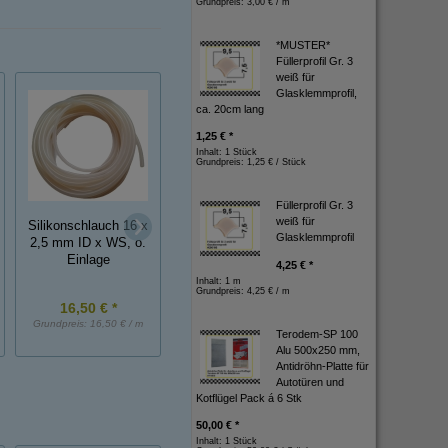
Grundpreis:
3,00 € / m
*MUSTER*
Füllerprofil Gr. 3
weiß für
Glasklemmprofil,
ca. 20cm lang
1,25 € *
Inhalt: 1 Stück
Grundpreis:
1,25 € / Stück
Füllerprofil Gr. 3
weiß für
Silikonschlauch 16 x
Silikonschlauch 5 x
Silikonschlauch 4
Glasklemmprofil
2,5 mm ID x WS, o.
1,0 mm ID x WS, o.
5,0 mm ID x WS, 
Einlage
Einlage
Einlage
4,25 € *
Inhalt: 1 m
Grundpreis:
4,25 € / m
16,50 € *
3,00 € *
9,50 € *
Grundpreis:
16,50 € / m
Grundpreis:
3,00 € / m
Grundpreis:
9,50 € / 
Terodem-SP 100
Alu 500x250 mm,
Antidröhn-Platte für
Autotüren und
Kotflügel Pack á 6 Stk
50,00 € *
Inhalt: 1 Stück