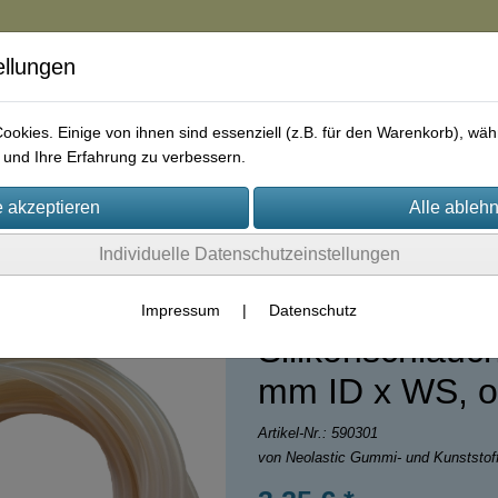
ellungen
in
okies. Einige von ihnen sind essenziell (z.B. für den Warenkorb), w
und Ihre Erfahrung zu verbessern.
rie
AGB
Impressum
Kontakt
Individuelle Datenschutzeinstellungen
Impressum
|
Datenschutz
Silikonschlauch
mm ID x WS, o
Artikel-Nr.:
590301
von Neolastic Gummi- und Kunststo