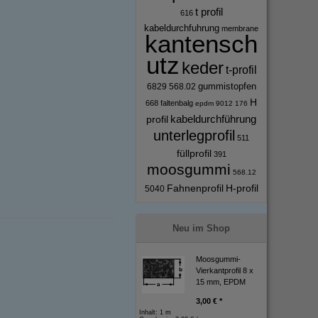
t profil
616
kabeldurchfuhrung
membrane
kantensch
utz
keder
t-profil
gummistopfen
6829
568.02
H
668
faltenbalg
epdm
9012
176
kabeldurchführung
profil
unterlegprofil
511
füllprofil
391
moosgummi
568.12
Fahnenprofil
H-profil
5040
Neu im Shop
Moosgummi-
Vierkantprofil 8 x
15 mm, EPDM
3,00 € *
Inhalt: 1 m