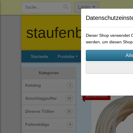
Login
Datenschutzeinst
staufenbiel-berl
Dieser Shop verwendet Co
werden, um diesen Shop 
Startseite
Produkte
Katalog
Firmenhisto
Silikonschläuche
(30)
Kategorien
Katalog
1
ausverkauft
Anschlagpuffer
33
Diverse Tüllen
31
Faltenbälge
4