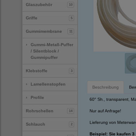
Glaszubehör
10
Griffe
5
Gummimembrane
11
›
Gummi-Metall-Puffer
/ Silentblock /
Gummipuffer
Klebstoffe
3
›
Lamellenstopfen
Beschreibung
Bew
›
Profile
60° Sh., transparent, 
Rohrschellen
Nur auf Anfrage!
14
Lieferung von Meterware
Schlauch
2
Beispiel: Sie kaufen 3