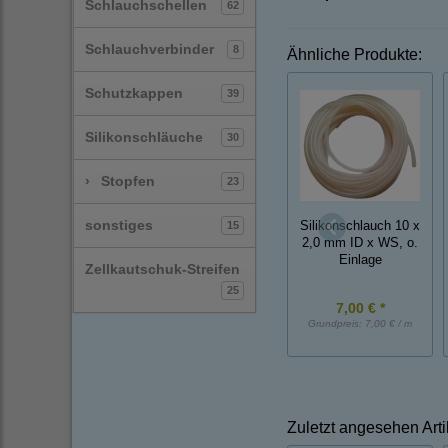
Schlauchschellen
62
Schlauchverbinder
8
Ähnliche Produkte:
Schutzkappen
39
Silikonschläuche
30
›
Stopfen
23
sonstiges
15
Silikonschlauch 10 x
2,0 mm ID x WS, o.
Einlage
Zellkautschuk-Streifen
25
7,00 € *
Grundpreis:
7,00 € / m
Zuletzt angesehen Arti