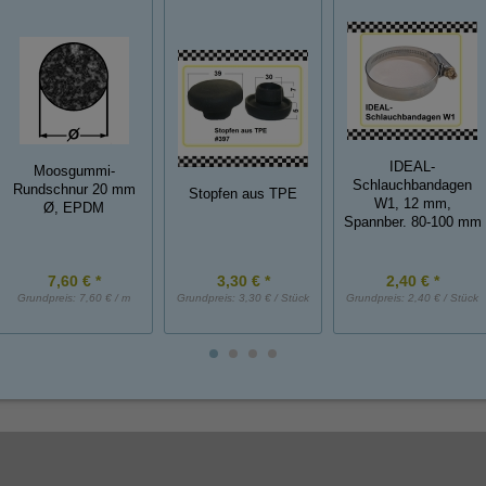
IDEAL-
Moosgummi-
Schlauchbandagen
Rundschnur 20 mm
Stopfen aus TPE
W1, 12 mm,
Ø, EPDM
Spannber. 80-100 mm
7,60 € *
3,30 € *
2,40 € *
Grundpreis:
7,60 € / m
Grundpreis:
3,30 € / Stück
Grundpreis:
2,40 € / Stück