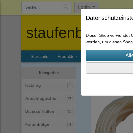
Login
Datenschutzeinst
staufenbiel-berl
Dieser Shop verwendet Co
werden, um diesen Shop 
Startseite
Produkte
Katalog
Firmenhisto
Silikonschläuche
(30)
Kategorien
Katalog
1
Anschlagpuffer
33
Diverse Tüllen
31
Faltenbälge
4