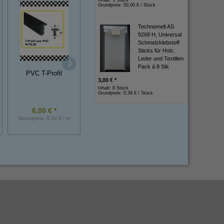
Grundpreis:
50,00 € / Stück
Technomelt AS
9268 H, Universal
Schmelzklebstoff
Sticks für Holz,
Moosgummi
Leder und Textilien
Halbrundprofile mit
Pack á 8 Stk
Gummi U-Profile
PVC T-Profil
Hohlkammer 10x12
EPDM schwarz
3,00 € *
mm EPDM einseitig
Inhalt: 8 Stück
selbstklebend
Grundpreis:
0,38 € / Stück
6,00 € *
5,80 € *
4,90 € *
Grundpreis:
6,00 € / m
Grundpreis:
5,80 € / m
Grundpreis:
4,90 € / 