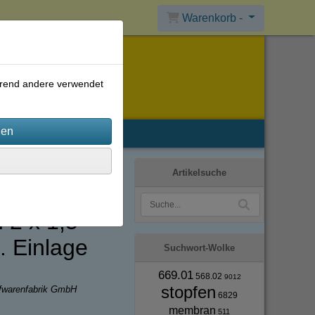
Warenkorb -
ährend andere verwendet
Artikelsuche
 2 x 1,5
. Einlage
Suchwort-Wolke
669.01
568.02
9012
stopfen
ffwarenfabrik GmbH
6829
membran
511