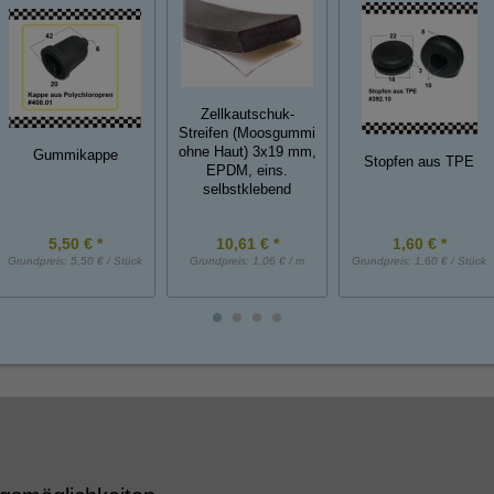
Zellkautschuk-
Streifen (Moosgummi
ohne Haut) 3x19 mm,
Gummikappe
Stopfen aus TPE
EPDM, eins.
selbstklebend
5,50 € *
10,61 € *
1,60 € *
Grundpreis:
5,50 € / Stück
Grundpreis:
1,06 € / m
Grundpreis:
1,60 € / Stück