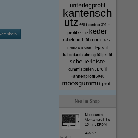
unterlegprofil
kantensch
utz
H
668
faltenbalg
391
keder
profil
568.12
Warenkorb
kabeldurchführung
616
176
H-profil
membrane
epdm
füllprofil
kabeldurchfuhrung
scheuerleiste
t profil
gummistopfen
Fahnenprofil
5040
moosgummi
t-profil
Neu im Shop
Moosgummi-
Vierkantprofil 8 x
15 mm, EPDM
3,00 € *
Inhalt: 1 m