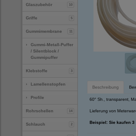
Glaszubehör
10
Griffe
5
Gummimembrane
11
›
Gummi-Metall-Puffer
/ Silentblock /
Gummipuffer
Klebstoffe
3
›
Lamellenstopfen
Beschreibung
Bew
›
Profile
60° Sh., transparent, 
Rohrschellen
Lieferung von Meterware
14
Beispiel: Sie kaufen 3
Schlauch
2