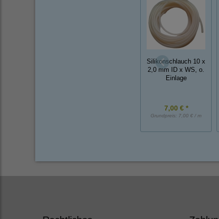
Silikonschlauch 10 x
2,0 mm ID x WS, o.
Einlage
7,00 € *
Grundpreis:
7,00 € / m