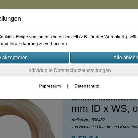
ellungen
in
okies. Einige von ihnen sind essenziell (z.B. für den Warenkorb), w
und Ihre Erfahrung zu verbessern.
rie
AGB
Impressum
Kontakt
Individuelle Datenschutzeinstellungen
Impressum
|
Datenschutz
Silikonschlauch
mm ID x WS, o
Artikel-Nr.:
590482
von Neolastic Gummi- und Kunststo