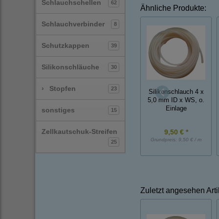
Schlauchschellen
62
Ähnliche Produkte:
Schlauchverbinder
8
Schutzkappen
39
Silikonschläuche
30
›
Stopfen
23
Silikonschlauch 4 x
5,0 mm ID x WS, o.
Einlage
sonstiges
15
Zellkautschuk-Streifen
9,50 € *
Grundpreis:
9,50 € / m
25
Zuletzt angesehen Arti