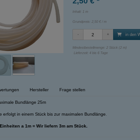
2,50 € *
Inhalt: 1 m
Grundpreis:
2,50 € / m
in den 
Mindestbestellmenge: 2 Stück (2 m)
Lieferzeit: 4 bis 6 Tage
ertungen
Hersteller
Frage stellen
Maximale Bundlänge 25m
 erfolgt in einem Stück bis zur maximalen Bundlänge.
 Einheiten a 1m = Wir liefern 3m am Stück.