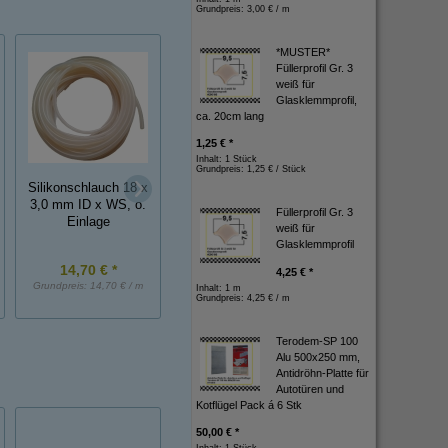
Grundpreis:
3,00 € / m
*MUSTER*
Füllerprofil Gr. 3
weiß für
Glasklemmprofil,
ca. 20cm lang
1,25 € *
Inhalt: 1 Stück
Grundpreis:
1,25 € / Stück
Silikonschlauch 18 x
Silikonschlauch 5 x
Silikonschlauch 3
3,0 mm ID x WS, o.
3,0 mm ID x WS, o.
1,5 mm ID x WS, 
Füllerprofil Gr. 3
Einlage
Einlage
Einlage
weiß für
Glasklemmprofil
14,70 € *
7,00 € *
3,00 € *
4,25 € *
Grundpreis:
14,70 € / m
Grundpreis:
7,00 € / m
Grundpreis:
3,00 € / 
Inhalt: 1 m
Grundpreis:
4,25 € / m
Terodem-SP 100
Alu 500x250 mm,
Antidröhn-Platte für
Autotüren und
Kotflügel Pack á 6 Stk
50,00 € *
Inhalt: 1 Stück