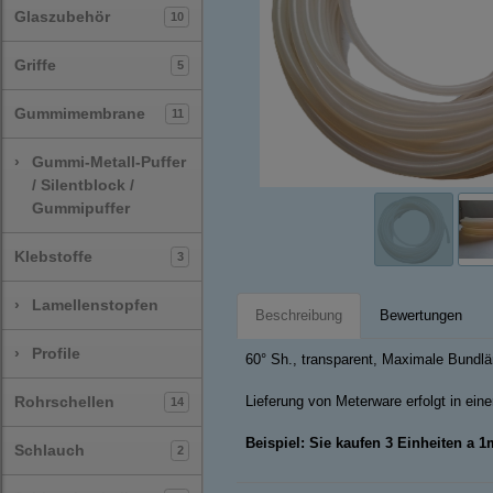
Glaszubehör
10
Griffe
5
Gummimembrane
11
›
Gummi-Metall-Puffer
/ Silentblock /
Gummipuffer
Klebstoffe
3
›
Lamellenstopfen
Beschreibung
Bewertungen
›
Profile
60° Sh., transparent, Maximale Bundl
Rohrschellen
Lieferung von Meterware erfolgt in ei
14
Beispiel: Sie kaufen 3 Einheiten a 
Schlauch
2