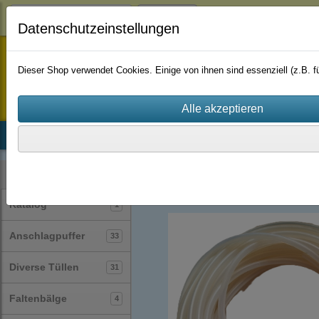
Login
Datenschutzeinstellungen
staufenbiel-berlin
Dieser Shop verwendet Cookies. Einige von ihnen sind essenziell (z.B.
Startseite
Produkte
Katalog
Firmenhistorie
AGB
Silikonschläuche
(30)
Kategorien
Katalog
1
Anschlagpuffer
33
Diverse Tüllen
31
Faltenbälge
4