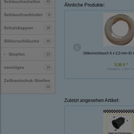
Schlauchschellen
62
Ähnliche Produkte:
Schlauchverbinder
8
Schutzkappen
39
Silikonschläuche
30
Silikonschlauch 6 x 2,0 mm ID 
›
Stopfen
23
5,50 € *
sonstiges
15
Grundpreis:
5,50 € / 
Zellkautschuk-Streifen
25
Zuletzt angesehen Artikel: