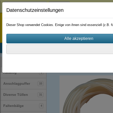
Login
Datenschutzeinstellungen
staufenbiel-berlin
Dieser Shop verwendet Cookies. Einige von ihnen sind essenziell (z.B.
Startseite
Produkte
Katalog
Firmenhistorie
AGB
Silikonschläuche
(30)
Kategorien
Katalog
1
Anschlagpuffer
33
Diverse Tüllen
31
Faltenbälge
4