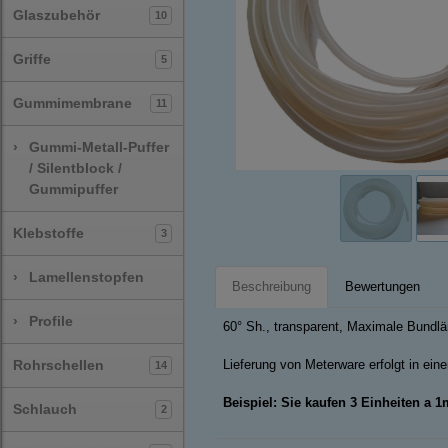
Glaszubehör
10
Griffe
5
Gummimembrane
11
›
Gummi-Metall-Puffer
/ Silentblock /
Gummipuffer
Klebstoffe
3
›
Lamellenstopfen
Beschreibung
Bewertungen
›
Profile
60° Sh., transparent, Maximale Bundl
Rohrschellen
Lieferung von Meterware erfolgt in ei
14
Beispiel: Sie kaufen 3 Einheiten a 
Schlauch
2