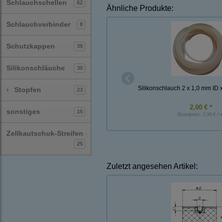
Schlauchschellen
62
Ähnliche Produkte:
Schlauchverbinder
8
Schutzkappen
39
Silikonschläuche
30
Silikonschlauch 2 x 1,0 mm ID 
›
Stopfen
23
2,00 € *
sonstiges
15
Grundpreis:
2,00 € / 
Zellkautschuk-Streifen
25
Zuletzt angesehen Artikel: