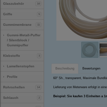
Glaszubehör
10
Griffe
5
Gummimembrane
11
›
Gummi-Metall-Puffer
/ Silentblock /
Gummipuffer
Klebstoffe
3
›
Lamellenstopfen
Beschreibung
Bewertungen
›
Profile
60° Sh., transparent, Maximale Bundl
Rohrschellen
Lieferung von Meterware erfolgt in ei
14
Beispiel: Sie kaufen 3 Einheiten a 
Schlauch
2