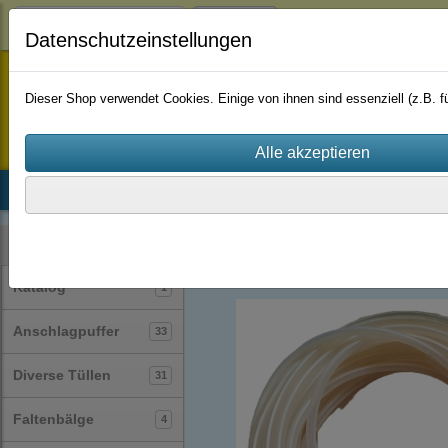
Login
Datenschutzeinstellungen
staufenbiel-berlin
Dieser Shop verwendet Cookies. Einige von ihnen sind essenziell (z.B.
Startseite
Produkte
Katalog
Firmenhistorie
AGB
Silikonschläuche
(30)
Kategorien
Katalog
1
Anschlagpuffer
33
Diverse Tüllen
31
Faltenbälge
4