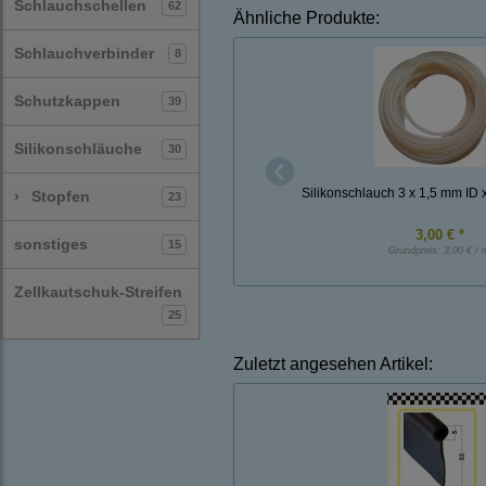
Schlauchschellen
62
Ähnliche Produkte:
Schlauchverbinder
8
Schutzkappen
39
Silikonschläuche
30
Silikonschlauch 3 x 1,5 mm ID 
›
Stopfen
23
3,00 € *
sonstiges
15
Grundpreis:
3,00 € / 
Zellkautschuk-Streifen
25
Zuletzt angesehen Artikel: