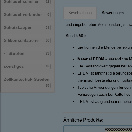
Schlauchschellen
62
Beschreibung
Bewertungen
Schlauchverbinder
8
und eingebetteten Metallbändern, sch
Schutzkappen
39
Bund á 50 m
Silikonschläuche
30
Sie können die Menge beliebig 
›
Stopfen
23
Material EPDM
- wesentliche M
sonstiges
Die Beständigkeit gegenüber ebe
15
EPDM ist langfristig alterungsb
Zellkautschuk-Streifen
thermisch beständig und frosts
25
Typische Anwendungen für den 
Fahrzeugen auch bei Kälte hoch
EPDM ist aufgrund seiner hohen
Ähnliche Produkte: