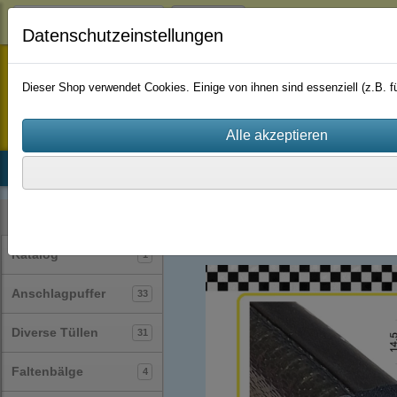
Login
Datenschutzeinstellungen
staufenbiel-berlin
Dieser Shop verwendet Cookies. Einige von ihnen sind essenziell (z.B.
Startseite
Produkte
Katalog
Firmenhistorie
AGB
Profile
Kantenschutzprofile
(89)
Kategorien
Katalog
1
Anschlagpuffer
33
Diverse Tüllen
31
Faltenbälge
4