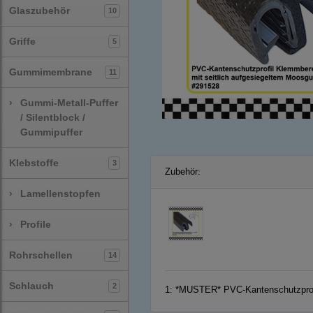
Glaszubehör
10
Griffe
5
Gummimembrane
11
›
Gummi-Metall-Puffer
/ Silentblock /
Gummipuffer
Klebstoffe
3
Zubehör:
›
Lamellenstopfen
›
Profile
Rohrschellen
14
Schlauch
2
1:
*MUSTER* PVC-Kantenschutzprofi