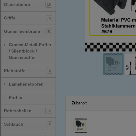
Glaszubehör
10
Griffe
5
Gummimembrane
11
›
Gummi-Metall-Puffer
/ Silentblock /
Gummipuffer
Klebstoffe
3
›
Lamellenstopfen
›
Profile
Zubehör:
Rohrschellen
14
Schlauch
2