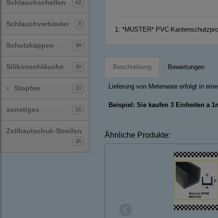
Schlauchschellen
62
Schlauchverbinder
8
1:
*MUSTER* PVC-Kantenschutzprofil
Schutzkappen
39
Silikonschläuche
Beschreibung
Bewertungen
30
Lieferung von Meterware erfolgt in ei
›
Stopfen
23
Beispiel: Sie kaufen 3 Einheiten a 
sonstiges
15
Zellkautschuk-Streifen
Ähnliche Produkte:
25