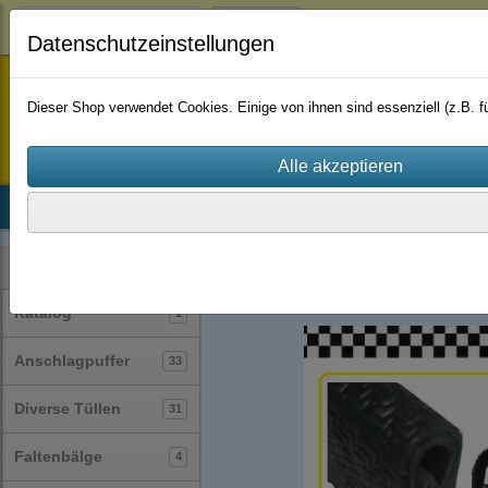
Login
Datenschutzeinstellungen
staufenbiel-berlin
Dieser Shop verwendet Cookies. Einige von ihnen sind essenziell (z.B.
Startseite
Produkte
Katalog
Firmenhistorie
AGB
Profile
Kantenschutzprofile
(89)
Kategorien
Katalog
1
Anschlagpuffer
33
Diverse Tüllen
31
Faltenbälge
4