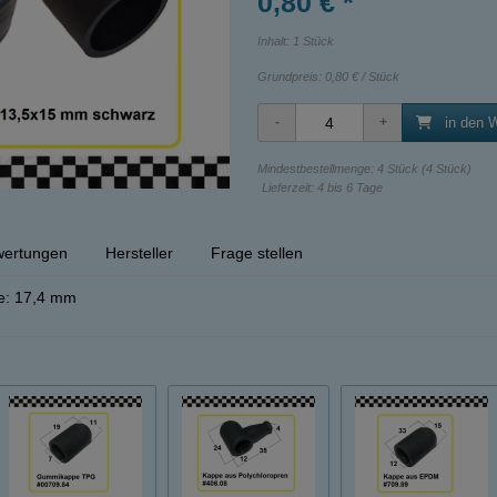
0,80 € *
Inhalt: 1 Stück
Grundpreis:
0,80 € / Stück
in den 
Mindestbestellmenge: 4 Stück (4 Stück)
Lieferzeit: 4 bis 6 Tage
ertungen
Hersteller
Frage stellen
e: 17,4 mm