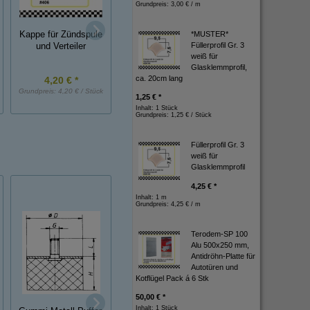
Grundpreis:
3,00 € / m
Kappe für Zündspule
Gummischutzkappe
*MUSTER*
Gummikappe inn
Füllerprofil Gr. 3
und Verteiler
für Starter LKW
ca.23,8 mm
weiß für
Glasklemmprofil,
ca. 20cm lang
4,20 € *
2,40 € *
2,90 € *
Grundpreis:
4,20 € / Stück
Grundpreis:
2,40 € / Stück
Grundpreis:
2,90 € / St
1,25 € *
Inhalt: 1 Stück
Grundpreis:
1,25 € / Stück
Füllerprofil Gr. 3
weiß für
Glasklemmprofil
4,25 € *
Inhalt: 1 m
Grundpreis:
4,25 € / m
Terodem-SP 100
Alu 500x250 mm,
Antidröhn-Platte für
Autotüren und
Kotflügel Pack á 6 Stk
PVC-
50,00 € *
Kantenschutzprofi
Inhalt: 1 Stück