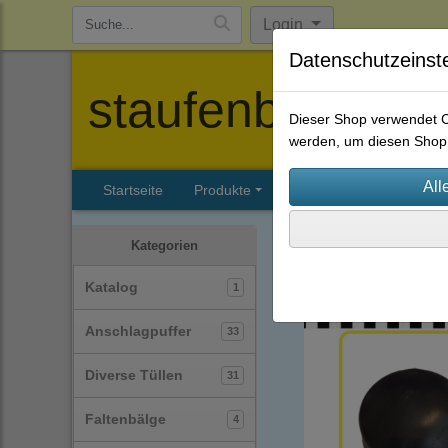
Login
Datenschutzeinst
staufenbiel-berl
Dieser Shop verwendet Co
werden, um diesen Shop 
Startseite
Produkte
Katalog
Firmenhisto
Schutzkappen
(39)
Kategorien
Katalog
1
Anschlagpuffer
33
Diverse Tüllen
31
Faltenbälge
4