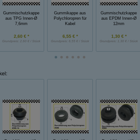
Gummischutzkappe
Gummikappe aus
Gummischutzkappe
aus TPG Innen-Ø
Polychloropren für
aus EPDM Innen-Ø
7,6mm
Kabel
12mm
2,60 € *
6,55 € *
1,30 € *
Grundpreis:
2,60 € / Stück
Grundpreis:
6,55 € / Stück
Grundpreis:
1,30 € / Stück
kel: