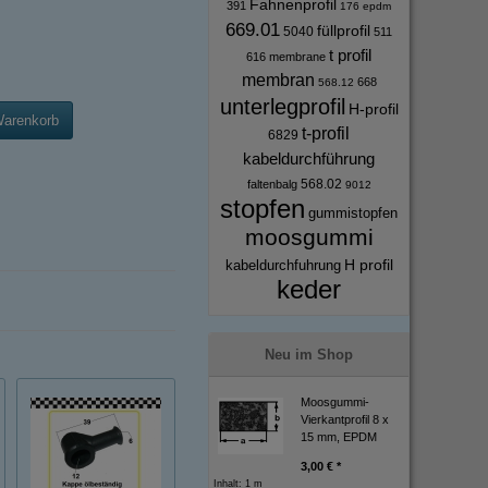
Fahnenprofil
391
176
epdm
669.01
füllprofil
5040
511
t profil
616
membrane
membran
668
568.12
unterlegprofil
H-profil
Warenkorb
t-profil
6829
kabeldurchführung
568.02
faltenbalg
9012
stopfen
gummistopfen
moosgummi
H profil
kabeldurchfuhrung
keder
Neu im Shop
Moosgummi-
Vierkantprofil 8 x
15 mm, EPDM
3,00 € *
Inhalt: 1 m