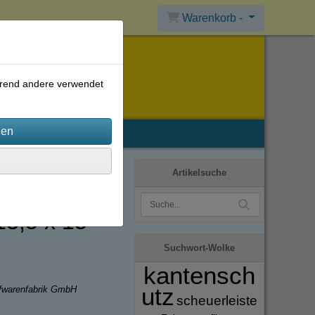
Warenkorb -
ährend andere verwendet
Artikelsuche
3,5 x 15
Suchwort-Wolke
kantensch
utz
ffwarenfabrik GmbH
scheuerleiste