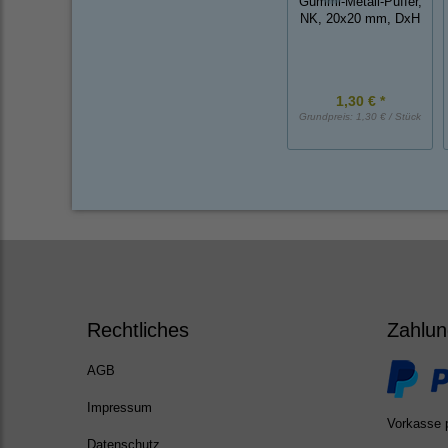
Gummi-Metall-Puffer,
NK, 20x20 mm, DxH
1,30 € *
Grundpreis:
1,30 € / Stück
Rechtliches
Zahlun
AGB
Impressum
Vorkasse 
Datenschutz