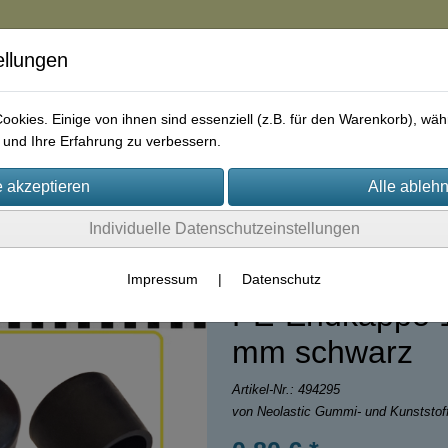
ellungen
in
okies. Einige von ihnen sind essenziell (z.B. für den Warenkorb), w
und Ihre Erfahrung zu verbessern.
rie
AGB
Impressum
Kontakt
Individuelle Datenschutzeinstellungen
Impressum
|
Datenschutz
PE-Endkappe 1
mm schwarz
Artikel-Nr.:
494295
von Neolastic Gummi- und Kunststo