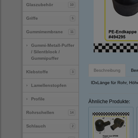
Glaszubehör
10
Griffe
5
Gummimembrane
11
›
Gummi-Metall-Puffer
/ Silentblock /
Gummipuffer
Beschreibung
Bew
Klebstoffe
3
IDxLänge für Rohr, Höh
›
Lamellenstopfen
›
Profile
Ähnliche Produkte:
Rohrschellen
14
Schlauch
2