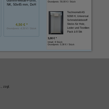
Gummi-Metall-Puffer,
Gummikappe
Grundpreis:
50,00 € / Stück
mit Metalleinlage, 
NK, 50x45 mm, DxH
2 mm Klemmb.,
schwarz
Technomelt AS
9268 H, Universal
Schmelzklebstoff
Sticks für Holz,
4,50 € *
2,80 € *
3,25 € *
Leder und Textilien
Grundpreis:
4,50 € / Stück
Grundpreis:
2,80 € / Stück
Grundpreis:
3,25 € / 
Pack á 8 Stk
3,00 € *
Inhalt: 8 Stück
Grundpreis:
0,38 € / Stück
., zzgl.