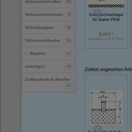
Schlauchschellen
62
Schlauchverbinder
8
Gummischutzkappe
für Starter PKW
Schutzkappen
39
2,40 € *
Grundpreis:
2,40 € / Stück
Silikonschläuche
30
›
Stopfen
23
sonstiges
15
Zuletzt angesehen Arti
Zellkautschuk-Streifen
25