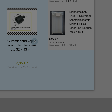
Grundpreis:
50,00 € / Stück
Technomelt AS
9268 H, Universal
Schmelzklebstoff
Sticks für Holz,
Leder und Textilien
Pack á 8 Stk
3,00 € *
*MUSTER*
Gummischutzkappe
Silikonschlauch 2
Inhalt: 8 Stück
Fensterführung mit
aus Polychloropren
Grundpreis:
0,38 € / Stück
1,5 mm ID x WS, 
Samteinlage ca. 20
ca. 32 x 43 mm
Einlage
cm lang
7,95 € *
5,00 € *
2,50 € *
Grundpreis:
7,95 € / Stück
Grundpreis:
5,00 € / Stück
Grundpreis:
2,50 € / 