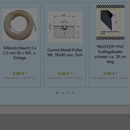
*MUSTER* PVC
Silikonschlauch 3 x
Gummi-Metall-Puffer,
Kotflügelkeder
1,5 mm ID x WS, o.
NK, 50x45 mm, DxH
schwarz ca. 20 cm
Einlage
lang
3,00 € *
4,80 € *
2,00 € *
Grundpreis:
3,00 € / m
Grundpreis:
4,80 € / Stück
Grundpreis:
2,00 € / Stück