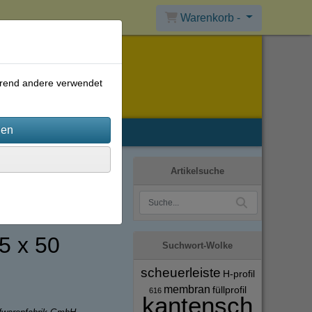
Warenkorb -
ährend andere verwendet
Artikelsuche
25 x 50
Suchwort-Wolke
scheuerleiste
H-profil
membran
füllprofil
616
kantensch