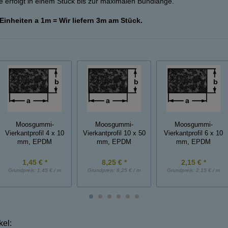
 erfolgt in einem Stück bis zur maximalen Bundlänge.
 Einheiten a 1m = Wir liefern 3m am Stück.
Moosgummi-
Moosgummi-
Moosgummi-
Vierkantprofil 4 x 10
Vierkantprofil 10 x 50
Vierkantprofil 6 x 10
mm, EPDM
mm, EPDM
mm, EPDM
1,45 € *
8,25 € *
2,15 € *
Grundpreis:
1,45 € / m
Grundpreis:
8,25 € / m
Grundpreis:
2,15 € / m
kel: