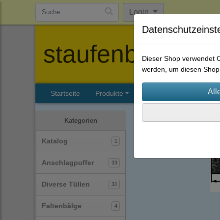
Login
Datenschutzeinst
staufenbiel-berl
Dieser Shop verwendet Co
werden, um diesen Shop 
Startseite
Produkte
Katalog
Firmenhisto
Profile
Vierkantprofile
Kategorien
Katalog
1
Anschlagpuffer
33
Diverse Tüllen
31
Faltenbälge
4