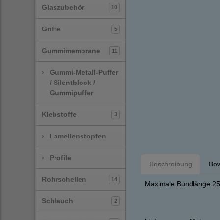
Glaszubehör
10
Griffe
5
Gummimembrane
11
›
Gummi-Metall-Puffer
/ Silentblock /
Gummipuffer
Klebstoffe
3
›
Lamellenstopfen
›
Profile
Beschreibung
Bew
Rohrschellen
14
Maximale Bundlänge 25 
Schlauch
2