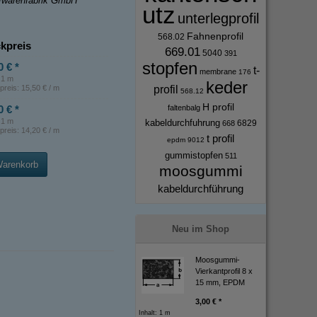
ffwarenfabrik GmbH
utz
unterlegprofil
Fahnenprofil
568.02
kpreis
669.01
5040
391
stopfen
0 € *
t-
membrane
176
: 1 m
keder
preis:
15,50 € / m
profil
568.12
H profil
0 € *
faltenbalg
: 1 m
kabeldurchfuhrung
6829
668
preis:
14,20 € / m
t profil
epdm
9012
gummistopfen
511
Warenkorb
moosgummi
kabeldurchführung
Neu im Shop
Moosgummi-
Vierkantprofil 8 x
15 mm, EPDM
3,00 € *
Inhalt: 1 m