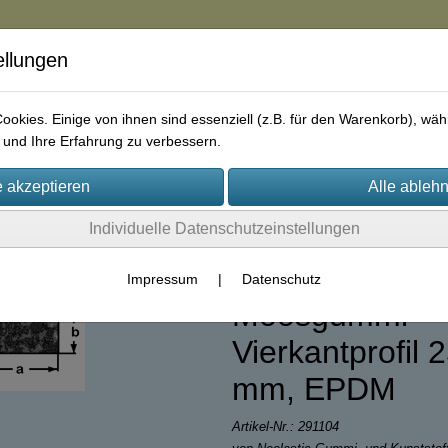
ellungen
in
okies. Einige von ihnen sind essenziell (z.B. für den Warenkorb), w
und Ihre Erfahrung zu verbessern.
rie
AGB
Impressum
Kontakt
Individuelle Datenschutzeinstellungen
(39)
Impressum
|
Datenschutz
Moosgummi-
Vierkantprofil 
mm, EPDM
Artikel-Nr.:
291104