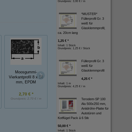
Grundpreis:
3,00 € / m
*MUSTER*
Füllerprofil Gr. 3
weiß für
Glasklemmprofil,
ca. 20cm lang
1,25 € *
Inhalt: 1 Stück
Grundpreis:
1,25 € / Stück
Füllerprofil Gr. 3
weiß für
Glasklemmprofil
Moosgummi-
Moosgummi-
Moosgummi-
Vierkantprofil 8 x 10
Vierkantprofil 3 x 40
Vierkantprofil 3 x 
4,25 € *
mm, EPDM
mm, EPDM
mm, EPDM
Inhalt: 1 m
Grundpreis:
4,25 € / m
2,70 € *
2,75 € *
1,45 € *
Grundpreis:
2,70 € / m
Grundpreis:
2,75 € / m
Grundpreis:
1,45 € / 
Terodem-SP 100
Alu 500x250 mm,
Antidröhn-Platte für
Autotüren und
Kotflügel Pack á 6 Stk
50,00 € *
Inhalt: 1 Stück