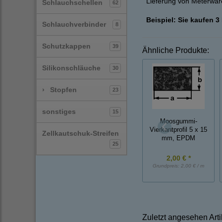
Lieferung von Meterware
Schlauchschellen
62
Beispiel: Sie kaufen 3
Schlauchverbinder
8
Schutzkappen
39
Ähnliche Produkte:
Silikonschläuche
30
›
Stopfen
23
sonstiges
15
Moosgummi-
Vierkantprofil 5 x 15
Zellkautschuk-Streifen
mm, EPDM
25
2,00 € *
Grundpreis:
2,00 € / m
Zuletzt angesehen Arti