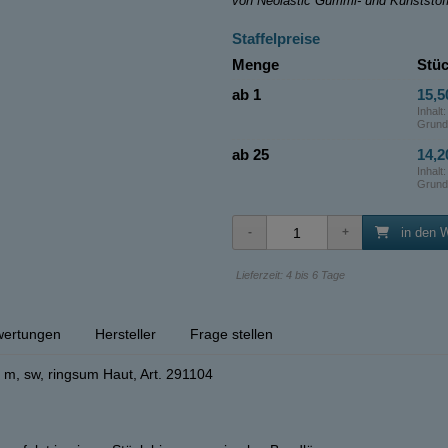
von Neolastic Gummi- und Kunststo
Staffelpreise
Menge
Stüc
ab 1
15,5
Inhalt
Grund
ab 25
14,2
Inhalt
Grund
in den 
Lieferzeit: 4 bis 6 Tage
ertungen
Hersteller
Frage stellen
m, sw, ringsum Haut, Art. 291104