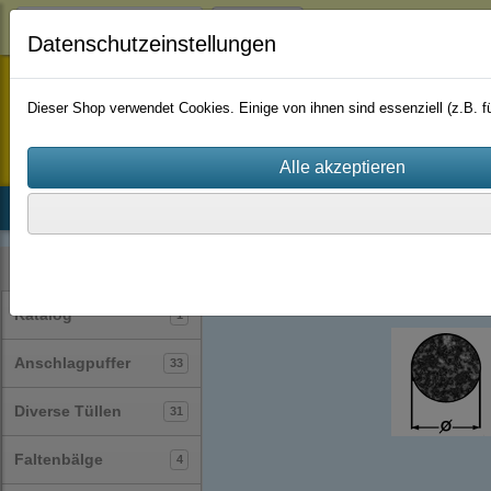
Login
Datenschutzeinstellungen
staufenbiel-berlin
Dieser Shop verwendet Cookies. Einige von ihnen sind essenziell (z.B.
Startseite
Produkte
Katalog
Firmenhistorie
AGB
Profile
Rundschnüre
(30)
Kategorien
Katalog
1
Anschlagpuffer
33
Diverse Tüllen
31
Faltenbälge
4