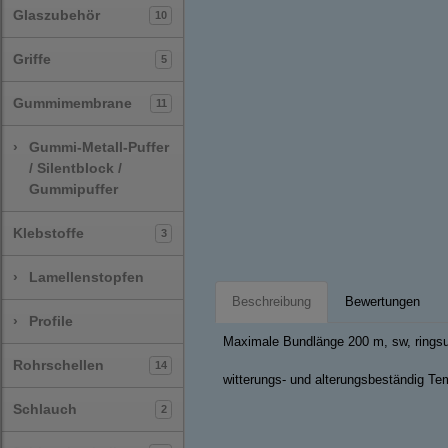
Glaszubehör
10
Griffe
5
Gummimembrane
11
›
Gummi-Metall-Puffer
/ Silentblock /
Gummipuffer
Klebstoffe
3
›
Lamellenstopfen
Beschreibung
Bewertungen
›
Profile
Maximale Bundlänge 200 m, sw, ringsu
Rohrschellen
14
witterungs- und alterungsbeständig Tem
Schlauch
2