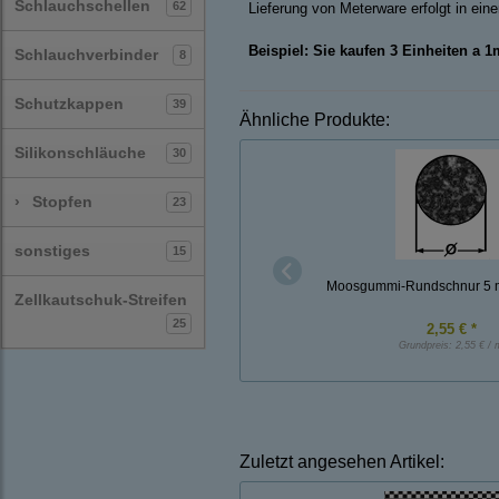
Schlauchschellen
62
Lieferung von Meterware erfolgt in ei
Beispiel: Sie kaufen 3 Einheiten a 
Schlauchverbinder
8
Schutzkappen
39
Ähnliche Produkte:
Silikonschläuche
30
›
Stopfen
23
sonstiges
15
Moosgummi-Rundschnur 5
Zellkautschuk-Streifen
25
2,55 € *
Grundpreis:
2,55 € / 
Zuletzt angesehen Artikel: