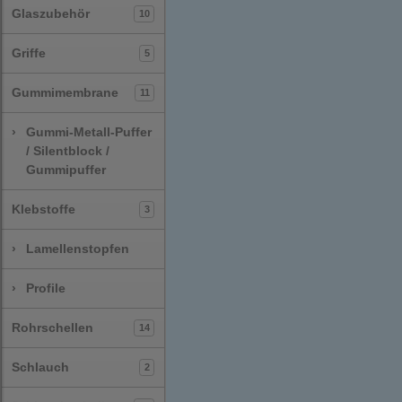
Glaszubehör
10
Griffe
5
Gummimembrane
11
›
Gummi-Metall-Puffer
/ Silentblock /
Gummipuffer
Klebstoffe
3
›
Lamellenstopfen
›
Profile
Rohrschellen
14
Schlauch
2