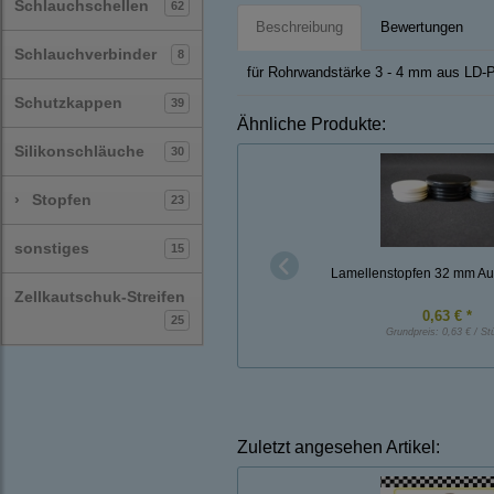
Schlauchschellen
62
Beschreibung
Bewertungen
Schlauchverbinder
8
für Rohrwandstärke 3 - 4 mm aus LD-
Schutzkappen
39
Ähnliche Produkte:
Silikonschläuche
30
›
Stopfen
23
sonstiges
15
Lamellenstopfen 32 mm A
Zellkautschuk-Streifen
0,63 € *
25
Grundpreis:
0,63 € / St
Zuletzt angesehen Artikel: