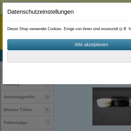
Login
Datenschutzeinstellungen
staufenbiel-berlin
Dieser Shop verwendet Cookies. Einige von ihnen sind essenziell (z.B.
Startseite
Produkte
Katalog
Firmenhistorie
AGB
Stopfen
(23)
Lamellenstopfen
run
Kategorien
Katalog
1
Anschlagpuffer
33
Diverse Tüllen
31
Faltenbälge
4