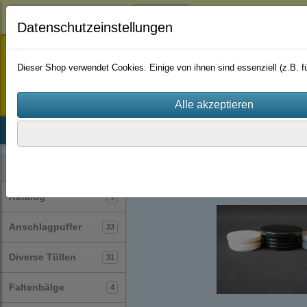
Login
Datenschutzeinstellungen
staufenbiel-berlin
Dieser Shop verwendet Cookies. Einige von ihnen sind essenziell (z.B.
Startseite
Produkte
Katalog
Firmenhistorie
AGB
Lamellenstopfen
rund
(26)
Kategorien
Katalog
1
Anschlagpuffer
33
Diverse Tüllen
31
Faltenbälge
4