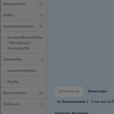
Glaszubehör
10
Griffe
5
Gummimembrane
11
›
Gummi-Metall-Puffer
/ Silentblock /
Gummipuffer
Klebstoffe
3
›
Lamellenstopfen
›
Profile
Beschreibung
Bewertungen
Rohrschellen
14
für Rohrwandstärke 1 - 2 mm aus LD-
Schlauch
2
Ähnliche Produkte: