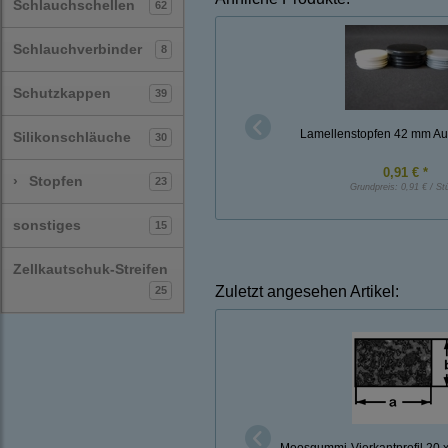
Schlauchschellen
62
Schlauchverbinder
8
Schutzkappen
39
Lamellenstopfen 42 mm A
Silikonschläuche
30
0,91 € *
›
Stopfen
23
Grundpreis:
0,91 € / St
sonstiges
15
Zellkautschuk-Streifen
Zuletzt angesehen Artikel:
25
Moosgummi-Vierkantprofil 20