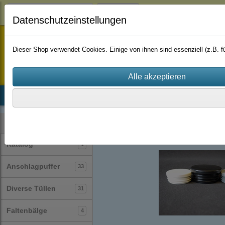
Login
Datenschutzeinstellungen
staufenbiel-berlin
Dieser Shop verwendet Cookies. Einige von ihnen sind essenziell (z.B.
Startseite
Produkte
Katalog
Firmenhistorie
AGB
Lamellenstopfen
rund
(26)
Kategorien
Katalog
1
Anschlagpuffer
33
Diverse Tüllen
31
Faltenbälge
4