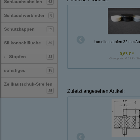
Schlauchschellen
62
Schlauchverbinder
8
Schutzkappen
39
Lamellenstopfen 32 mm A
Silikonschläuche
30
0,63 € *
›
Stopfen
23
Grundpreis:
0,63 € / St
sonstiges
15
Zellkautschuk-Streifen
Zuletzt angesehen Artikel:
25