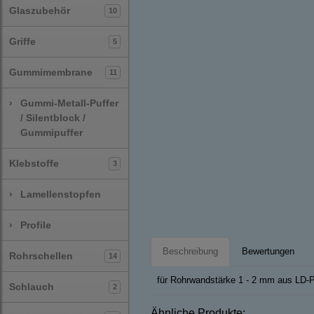
Glaszubehör
10
Griffe
5
Gummimembrane
11
›
Gummi-Metall-Puffer
/ Silentblock /
Gummipuffer
Klebstoffe
3
›
Lamellenstopfen
›
Profile
Beschreibung
Bewertungen
Rohrschellen
14
für Rohrwandstärke 1 - 2 mm aus LD-
Schlauch
2
Ähnliche Produkte: