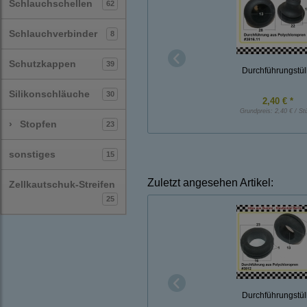
Schlauchschellen
62
Schlauchverbinder
8
Schutzkappen
39
Durchführungstül
Silikonschläuche
30
2,40 € *
Grundpreis:
2,40 € / St
›
Stopfen
23
sonstiges
15
Zuletzt angesehen Artikel:
Zellkautschuk-Streifen
25
Durchführungstül