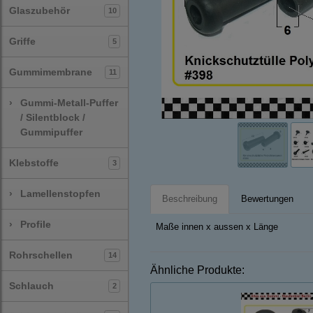
Glaszubehör
10
Griffe
5
Gummimembrane
11
›
Gummi-Metall-Puffer
/ Silentblock /
Gummipuffer
Klebstoffe
3
›
Lamellenstopfen
Beschreibung
Bewertungen
›
Profile
Maße innen x aussen x Länge
Rohrschellen
14
Ähnliche Produkte:
Schlauch
2