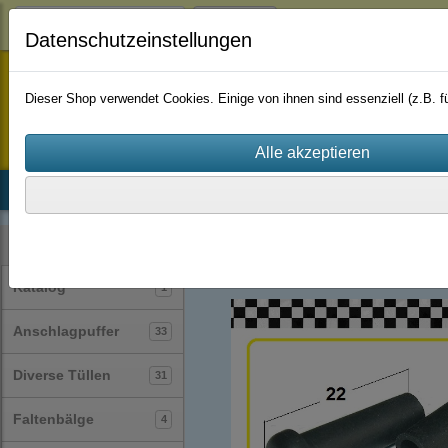
Login
Datenschutzeinstellungen
staufenbiel-berlin
Dieser Shop verwendet Cookies. Einige von ihnen sind essenziell (z.B.
Startseite
Produkte
Katalog
Firmenhistorie
AGB
Diverse Tüllen
(31)
Kategorien
Katalog
1
Anschlagpuffer
33
Diverse Tüllen
31
Faltenbälge
4