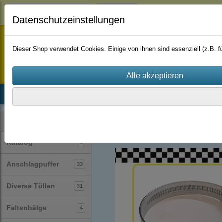
Login
Datenschutzeinstellungen
staufenbiel-berlin
Dieser Shop verwendet Cookies. Einige von ihnen sind essenziell (z.B.
Startseite
Produkte
Katalog
Firmenhistorie
AGB
Schlauchschellen
(62)
Kategorien
Katalog
1
Anschlagpuffer
33
Diverse Tüllen
31
Faltenbälge
4