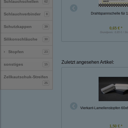
Schlauchschellen
62
Drahtspannschelle für
Schlauchverbinder
8
Schutzkappen
39
0,65 € *
Grundpreis:
0,65 € / St
Silikonschläuche
30
›
Stopfen
23
Zuletzt angesehen Artikel:
sonstiges
15
Zellkautschuk-Streifen
25
Vierkant-Lamellenstopfen 60
1,50 € *