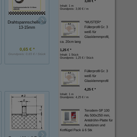
3,00 € *
Inhalt: 1 m
Grundpreis:
3,00 € / m
Torro-
Drahtspannschelle für
Schelle Edelstahl 
*MUSTER*
Schlauchbandagen
Füllerprofil Gr. 3
13-15mm
40 mm 5 mm brei
W1, 12 mm,
weiß für
Spannber. 90-110 mm
Glasklemmprofil,
ca. 20cm lang
0,65 € *
2,10 € *
0,60 € *
1,25 € *
Grundpreis:
0,65 € / Stück
Grundpreis:
2,10 € / Stück
Grundpreis:
0,60 € / St
Inhalt: 1 Stück
Grundpreis:
1,25 € / Stück
Füllerprofil Gr. 3
weiß für
Glasklemmprofil
4,25 € *
Inhalt: 1 m
Grundpreis:
4,25 € / m
Terodem-SP 100
Alu 500x250 mm,
Antidröhn-Platte für
Autotüren und
Kotflügel Pack á 6 Stk