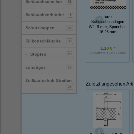
Schlauchschellen
62
Schlauchverbinder
8
Torro-
Schlauchbandagen
W2, 9 mm, Spannber.
Schutzkappen
39
16-25 mm
Silikonschläuche
30
1,10 € *
Grundpreis:
1,10 € / Stück
›
Stopfen
23
sonstiges
15
Zellkautschuk-Streifen
Zuletzt angesehen Arti
25