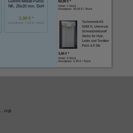
Gummi-Metall-Puffer,
50,00 € *
Durchführungstülle
Durchführungstüll
NK, 20x20 mm, DxH
Inhalt: 1 Stück
Grundpreis:
50,00 € / Stück
1,30 € *
0,80 € *
0,70 € *
Technomelt AS
Grundpreis:
1,30 € / Stück
Grundpreis:
0,80 € / Stück
Grundpreis:
0,70 € / St
9268 H, Universal
Schmelzklebstoff
Sticks für Holz,
Leder und Textilien
Pack á 8 Stk
3,00 € *
Inhalt: 8 Stück
Grundpreis:
0,38 € / Stück
., zzgl.