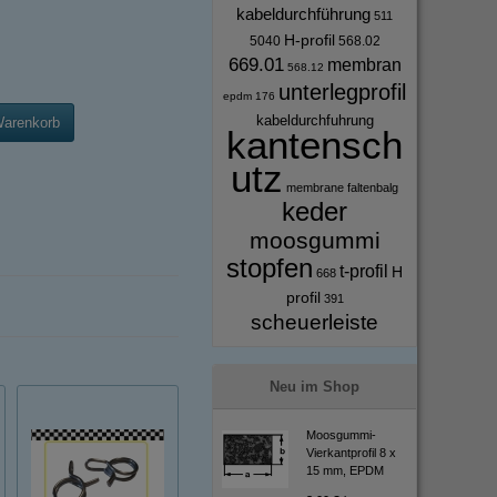
kabeldurchführung
511
H-profil
5040
568.02
669.01
membran
568.12
unterlegprofil
epdm
176
kabeldurchfuhrung
Warenkorb
kantensch
utz
membrane
faltenbalg
keder
moosgummi
stopfen
t-profil
H
668
profil
391
scheuerleiste
Neu im Shop
Moosgummi-
Vierkantprofil 8 x
15 mm, EPDM