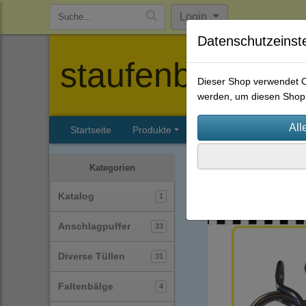
Login
Datenschutzeinst
staufenbiel-berl
Dieser Shop verwendet Co
werden, um diesen Shop 
Startseite
Produkte
Katalog
Firmenhisto
Schlauchschellen
(62)
Kategorien
Katalog
1
Anschlagpuffer
33
Diverse Tüllen
31
Faltenbälge
4