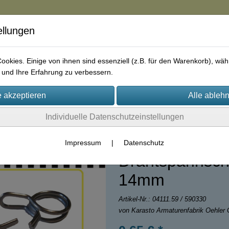
ellungen
in
okies. Einige von ihnen sind essenziell (z.B. für den Warenkorb), w
und Ihre Erfahrung zu verbessern.
rie
AGB
Impressum
Kontakt
Individuelle Datenschutzeinstellungen
Impressum
|
Datenschutz
Drahtspannsche
14mm
Artikel-Nr.:
04111.59 / 590330
von Karasto Armaturenfabrik Oehle