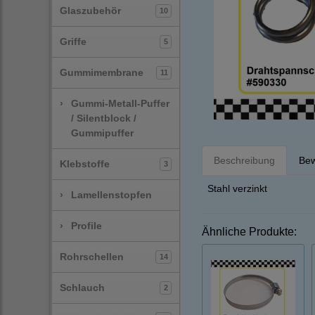
Glaszubehör
10
Griffe
5
Gummimembrane
11
›
Gummi-Metall-Puffer
/ Silentblock /
Gummipuffer
Beschreibung
Bew
Klebstoffe
3
Stahl verzinkt
›
Lamellenstopfen
›
Profile
Ähnliche Produkte:
Rohrschellen
14
Schlauch
2