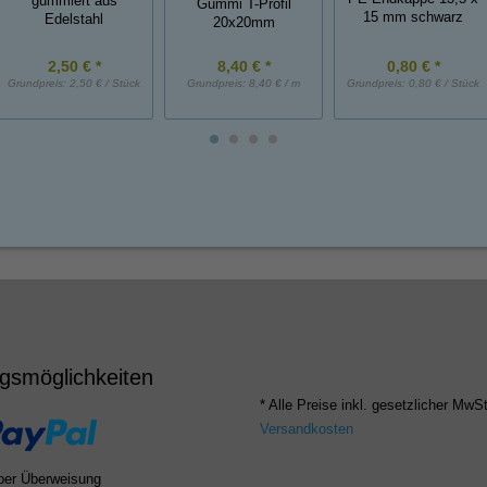
gummiert aus
Gummi T-Profil
15 mm schwarz
Edelstahl
20x20mm
2,50 € *
8,40 € *
0,80 € *
Grundpreis:
2,50 € / Stück
Grundpreis:
8,40 € / m
Grundpreis:
0,80 € / Stück
gsmöglichkeiten
* Alle Preise inkl. gesetzlicher MwSt
Versandkosten
per Überweisung