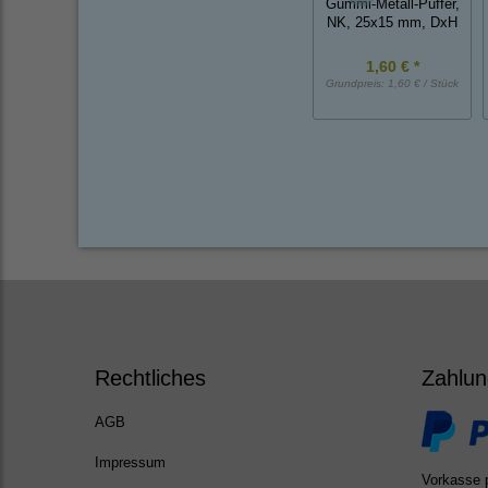
Gummi-Metall-Puffer,
NK, 25x15 mm, DxH
1,60 € *
Grundpreis:
1,60 € / Stück
Rechtliches
Zahlun
AGB
Impressum
Vorkasse 