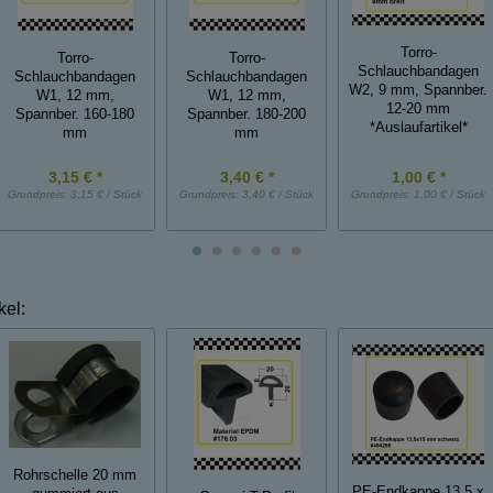
Torro-
Torro-
Torro-
Schlauchbandagen
Schlauchbandagen
Schlauchbandagen
W2, 9 mm, Spannber.
W1, 12 mm,
W1, 12 mm,
12-20 mm
Spannber. 160-180
Spannber. 180-200
*Auslaufartikel*
mm
mm
3,15 € *
3,40 € *
1,00 € *
Grundpreis:
3,15 € / Stück
Grundpreis:
3,40 € / Stück
Grundpreis:
1,00 € / Stück
kel:
Rohrschelle 20 mm
PE-Endkappe 13,5 x