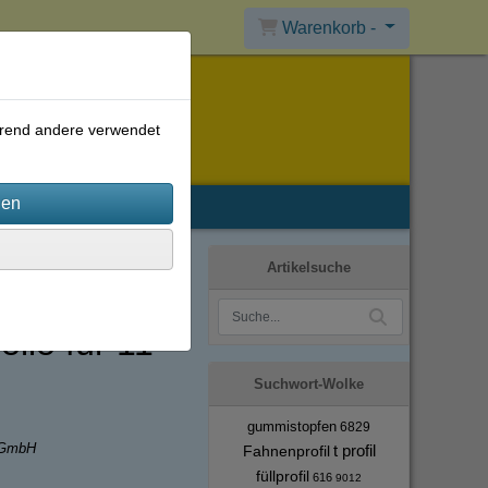
Warenkorb -
ährend andere verwendet
Artikelsuche
lle für 11-
Suchwort-Wolke
gummistopfen
6829
r GmbH
t profil
Fahnenprofil
füllprofil
616
9012