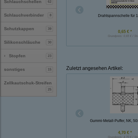
Schlauchschellen
62
Schlauchverbinder
8
Drahtspannschelle für
Schutzkappen
39
0,65 € *
Grundpreis:
0,65 € / St
Silikonschläuche
30
›
Stopfen
23
Zuletzt angesehen Artikel:
sonstiges
15
Zellkautschuk-Streifen
25
Gummi-Metall-Puffer, NK, 5
4,70 € *
Grundpreis:
4,70 € / St