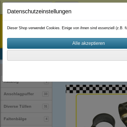
Login
Datenschutzeinstellungen
staufenbiel-berlin
Dieser Shop verwendet Cookies. Einige von ihnen sind essenziell (z.B.
Startseite
Produkte
Katalog
Firmenhistorie
AGB
Schlauchschellen
(62)
Kategorien
Katalog
1
Anschlagpuffer
33
Diverse Tüllen
31
Faltenbälge
4