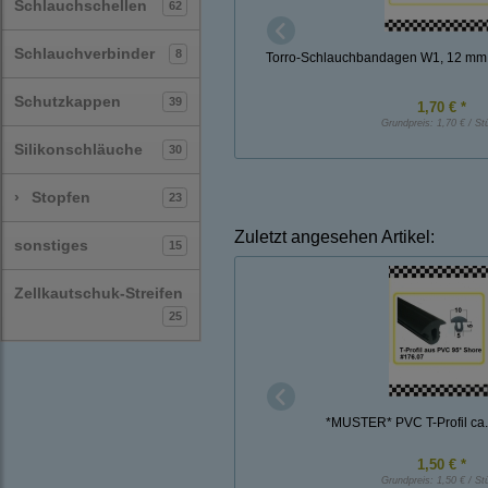
Schlauchschellen
62
Schlauchverbinder
8
Torro-Schlauchbandagen W1, 12 mm
Schutzkappen
39
1,70 € *
Grundpreis:
1,70 € / St
Silikonschläuche
30
›
Stopfen
23
Zuletzt angesehen Artikel:
sonstiges
15
Zellkautschuk-Streifen
25
*MUSTER* PVC T-Profil ca.
1,50 € *
Grundpreis:
1,50 € / St