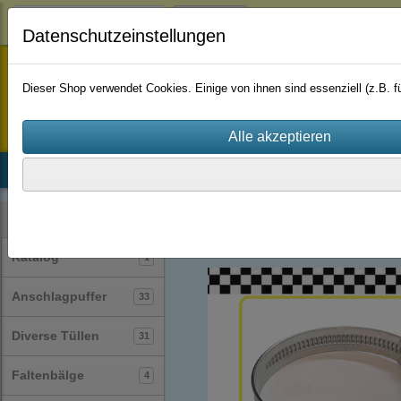
Login
Datenschutzeinstellungen
staufenbiel-berlin
Dieser Shop verwendet Cookies. Einige von ihnen sind essenziell (z.B.
Startseite
Produkte
Katalog
Firmenhistorie
AGB
Schlauchschellen
(62)
Kategorien
Katalog
1
Anschlagpuffer
33
Diverse Tüllen
31
Faltenbälge
4