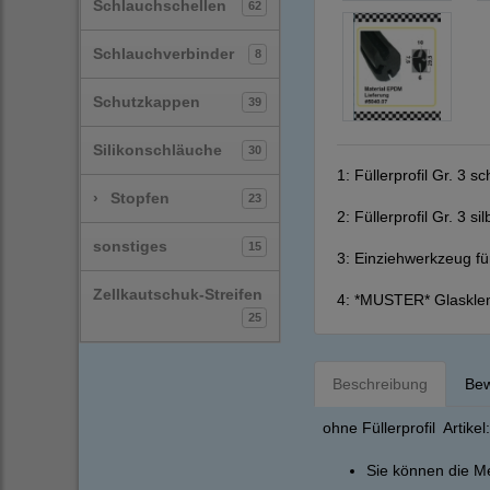
Schlauchschellen
62
Schlauchverbinder
8
Schutzkappen
39
Silikonschläuche
30
1:
Füllerprofil Gr. 3 s
›
Stopfen
23
2:
Füllerprofil Gr. 3 s
sonstiges
15
3:
Einziehwerkzeug fü
Zellkautschuk-Streifen
4:
*MUSTER* Glasklem
25
Beschreibung
Bew
ohne Füllerprofil Artike
Sie können die Me