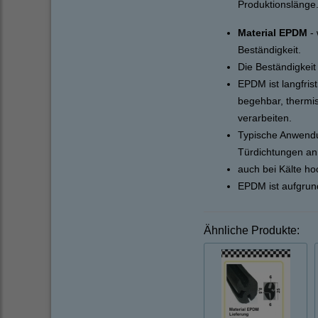
Produktionslänge
Material EPDM
- 
Beständigkeit.
Die Beständigkeit
EPDM ist langfris
begehbar, thermi
verarbeiten.
Typische Anwendu
Türdichtungen a
auch bei Kälte ho
EPDM ist aufgrun
Ähnliche Produkte: