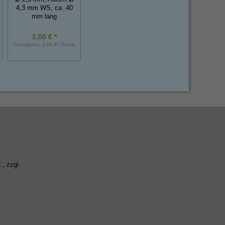
mm, EPDM
4,3 mm WS, ca. 40
ca.20 cm lang
mm lang
1,00 € *
3,50 € *
1,45 € *
Grundpreis:
1,00 € / Stück
Grundpreis:
3,50 € / Stück
Grundpreis:
1,45 € / 
., zzgl.