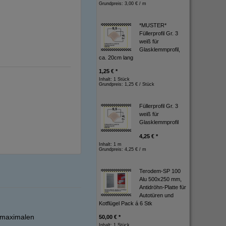
Grundpreis:
3,00 € / m
*MUSTER*
Füllerprofil Gr. 3
weiß für
Glasklemmprofil,
ca. 20cm lang
1,25 € *
Inhalt: 1 Stück
Grundpreis:
1,25 € / Stück
Füllerprofil Gr. 3
weiß für
Glasklemmprofil
4,25 € *
Inhalt: 1 m
Grundpreis:
4,25 € / m
Terodem-SP 100
Alu 500x250 mm,
Antidröhn-Platte für
Autotüren und
Kotflügel Pack á 6 Stk
r maximalen
50,00 € *
Inhalt: 1 Stück