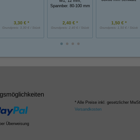
W1, 12 mm,
Spannber. 80-100 mm
3,30 € *
2,40 € *
1,50 € *
Grundpreis:
3,30 € / Stück
Grundpreis:
2,40 € / Stück
Grundpreis:
1,50 € / Stück
gsmöglichkeiten
* Alle Preise inkl. gesetzlicher MwSt
Versandkosten
per Überweisung