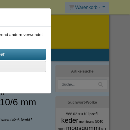
Warenkorb -
ährend andere verwendet
Artikelsuche
l
 10/6 mm
Suchwort-Wolke
füllprofil
568.02
391
keder
ffwarenfabrik GmbH
5040
membrane
moosgummi
511
9012