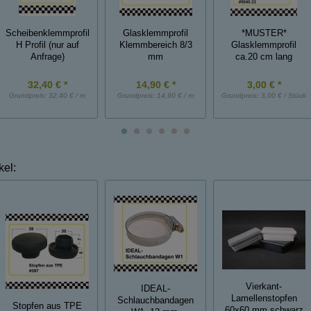
Scheibenklemmprofil
Glasklemmprofil
*MUSTER*
H Profil (nur auf
Klemmbereich 8/3
Glasklemmprofil
Anfrage)
mm
ca.20 cm lang
32,40 € *
14,90 € *
3,00 € *
Grundpreis:
32,40 € / m
Grundpreis:
14,90 € / m
Grundpreis:
3,00 € / Stück
kel:
Vierkant-
IDEAL-
Lamellenstopfen
Schlauchbandagen
Stopfen aus TPE
60x60 mm schwarz