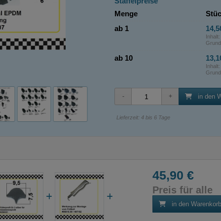
Staffelpreise
Menge
Stüc
ab 1
14,5
Inhalt
Grund
ab 10
13,1
Inhalt
Grund
in den 
Lieferzeit: 4 bis 6 Tage
45,90 €
Preis für alle
in den Warenkor