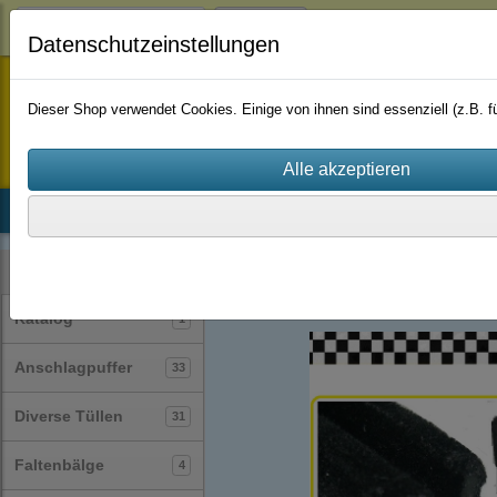
Login
Datenschutzeinstellungen
staufenbiel-berlin
Dieser Shop verwendet Cookies. Einige von ihnen sind essenziell (z.B.
Startseite
Produkte
Katalog
Firmenhistorie
AGB
Profile
Samt-Profile
(22)
Kategorien
Katalog
1
Anschlagpuffer
33
Diverse Tüllen
31
Faltenbälge
4