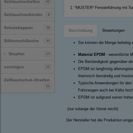
Schlauchschellen
62
1:
*MUSTER* Fensterführung mit Sa
Schlauchverbinder
8
Schutzkappen
39
Beschreibung
Bewertungen
Silikonschläuche
30
Sie können die Menge beliebig 
›
Stopfen
23
Material EPDM
- wesentliche M
Die Beständigkeit gegenüber ebe
sonstiges
15
EPDM ist langfristig alterungsb
thermisch beständig und frosts
Zellkautschuk-Streifen
Typische Anwendungen für den 
25
Fahrzeugen auch bei Kälte hoch
EPDM ist aufgrund seiner hohen
(nur solange der Vorrat reicht)
Der Hersteller hat die Produktion einges