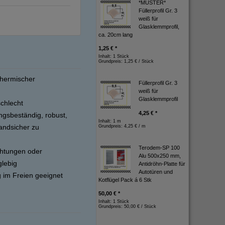
*MUSTER*
Füllerprofil Gr. 3
weiß für
Glasklemmprofil,
ca. 20cm lang
1,25 € *
Inhalt: 1 Stück
Grundpreis:
1,25 € / Stück
thermischer
Füllerprofil Gr. 3
weiß für
Glasklemmprofil
schlecht
4,25 € *
ngsbeständig, robust,
Inhalt: 1 m
andsicher zu
Grundpreis:
4,25 € / m
Terodem-SP 100
chtungen oder
Alu 500x250 mm,
glebig
Antidröhn-Platte für
Autotüren und
 im Freien geeignet
Kotflügel Pack á 6 Stk
50,00 € *
Inhalt: 1 Stück
Grundpreis:
50,00 € / Stück