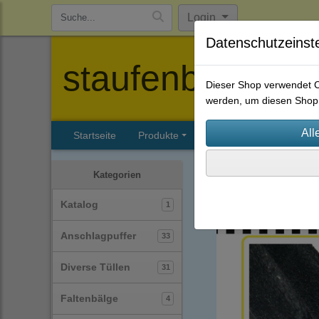
Login
Datenschutzeinst
staufenbiel-berl
Dieser Shop verwendet Co
werden, um diesen Shop 
Startseite
Produkte
Katalog
Firmenhisto
Profile
Samt-Profile
(2
Kategorien
Katalog
1
Anschlagpuffer
33
Diverse Tüllen
31
Faltenbälge
4