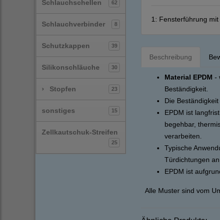
Schlauchschellen
62
1:
Fensterführung mi
Schlauchverbinder
8
Schutzkappen
39
Beschreibung
Bew
Silikonschläuche
30
Material EPDM
- 
›
Stopfen
Beständigkeit.
23
Die Beständigkeit
sonstiges
15
EPDM ist langfris
begehbar, thermi
Zellkautschuk-Streifen
verarbeiten.
25
Typische Anwendu
Türdichtungen an
EPDM ist aufgrun
Alle Muster sind vom U