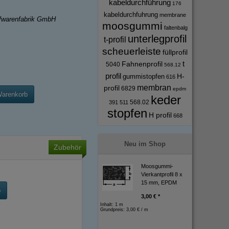
kabeldurchführung
176
kabeldurchfuhrung
membrane
ffwarenfabrik GmbH
moosgummi
faltenbalg
unterlegprofil
t-profil
scheuerleiste
füllprofil
t
Fahnenprofil
5040
568.12
profil
H-
gummistopfen
616
membran
profil
6829
epdm
Warenkorb
keder
568.02
391
511
stopfen
H profil
668
Neu im Shop
Zubehör
Moosgummi-
Vierkantprofil 8 x
15 mm, EPDM
b
3,00 € *
Inhalt: 1 m
Grundpreis:
3,00 € / m