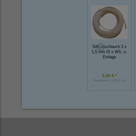
Silikonschlauch 2 x
1,5 mm ID x WS, o.
Einlage
2,50 € *
Grundpreis:
2,50 € / m