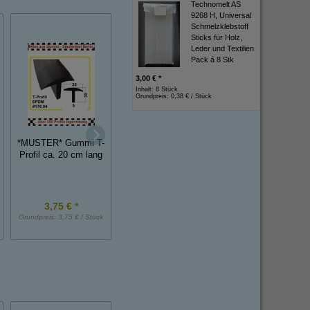
Technomelt AS
9268 H, Universal
Schmelzklebstoff
Sticks für Holz,
Leder und Textilien
Pack á 8 Stk
3,00 € *
Inhalt: 8 Stück
Grundpreis:
0,38 € / Stück
*MUSTER*
*MUSTER*
Fensterführung mit
*MUSTER* Gummi T-
Fensterschachtdic
Samteinlage ca. 20
Profil ca. 20 cm lang
mit Samteinlage c
cm lang
20cm lang
3,75 € *
3,25 € *
2,75 € *
Grundpreis:
3,75 € / Stück
Grundpreis:
3,25 € / Stück
Grundpreis:
2,75 € / St