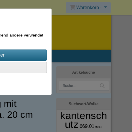
Warenkorb -
ährend andere verwendet
Artikelsuche
 mit
Suchwort-Wolke
a. 20 cm
kantensch
utz
669.01
9012