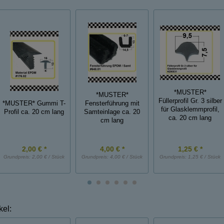
*MUSTER*
*MUSTER*
Füllerprofil Gr. 3 silber
*MUSTER* Gummi T-
Fensterführung mit
für Glasklemmprofil,
Profil ca. 20 cm lang
Samteinlage ca. 20
ca. 20 cm lang
cm lang
2,00 € *
4,00 € *
1,25 € *
Grundpreis:
2,00 € / Stück
Grundpreis:
4,00 € / Stück
Grundpreis:
1,25 € / Stück
kel: