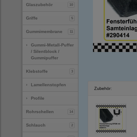
Glaszubehör
10
Griffe
5
Gummimembrane
11
›
Gummi-Metall-Puffer
/ Silentblock /
Gummipuffer
Klebstoffe
3
›
Lamellenstopfen
Zubehör:
›
Profile
Rohrschellen
14
Schlauch
2