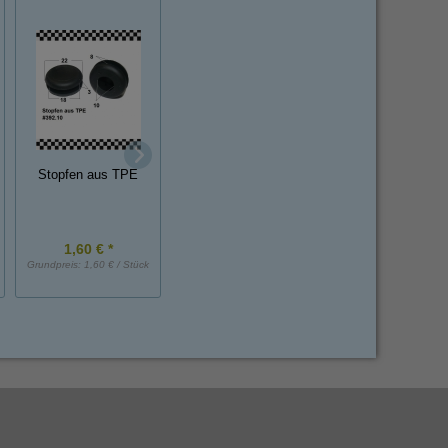
Moosgummi
Halbrundprofile m
Stopfen aus TPE
PVC T-Profil
Hohlkammer 10x
mm EPDM einseit
selbstklebend
1,60 € *
6,00 € *
5,80 € *
Grundpreis:
1,60 € / Stück
Grundpreis:
6,00 € / m
Grundpreis:
5,80 € / 