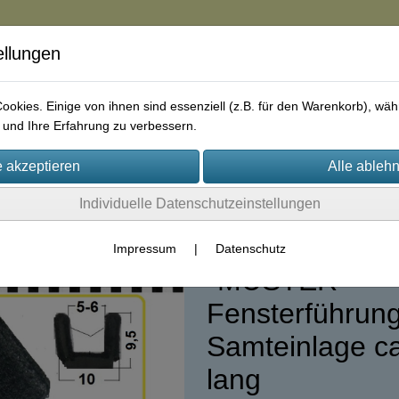
ellungen
in
okies. Einige von ihnen sind essenziell (z.B. für den Warenkorb), w
und Ihre Erfahrung zu verbessern.
rie
AGB
Impressum
Kontakt
Individuelle Datenschutzeinstellungen
2)
Impressum
|
Datenschutz
*MUSTER*
Fensterführung
Samteinlage c
lang