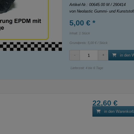
Artikel-Nr.:
00645.00 M / 290414
von Neolastic Gummi- und Kunststo
5,00 € *
Inhalt: 1 Stück
Grundpreis:
5,00 € / Stück
in den 
Lieferzeit: 4 bis 6 Tage
22,60 €
in den Warenkor