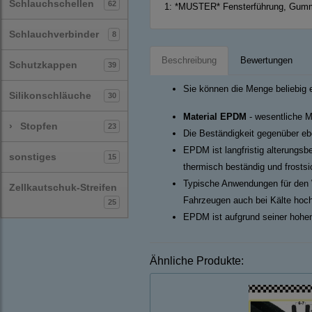
Schlauchschellen
62
1:
*MUSTER* Fensterführung, Gumm
Schlauchverbinder
8
Beschreibung
Bewertungen
Schutzkappen
39
Sie können die Menge beliebig 
Silikonschläuche
30
Material EPDM
- wesentliche M
›
Stopfen
23
Die Beständigkeit gegenüber ebe
EPDM ist langfristig alterungsb
sonstiges
15
thermisch beständig und frosts
Typische Anwendungen für den 
Zellkautschuk-Streifen
Fahrzeugen auch bei Kälte hoch
25
EPDM ist aufgrund seiner hohen
Ähnliche Produkte: