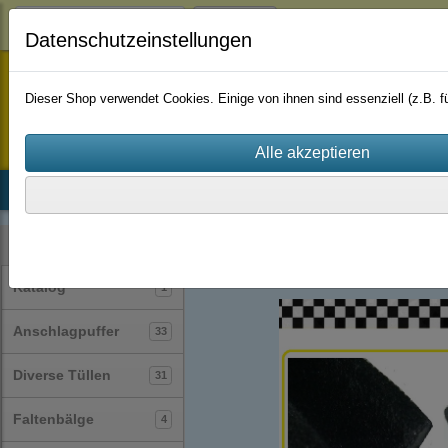
Login
Datenschutzeinstellungen
staufenbiel-berlin
Dieser Shop verwendet Cookies. Einige von ihnen sind essenziell (z.B.
Startseite
Produkte
Katalog
Firmenhistorie
AGB
Profile
Samt-Profile
(22)
Kategorien
Katalog
1
Anschlagpuffer
33
Diverse Tüllen
31
Faltenbälge
4