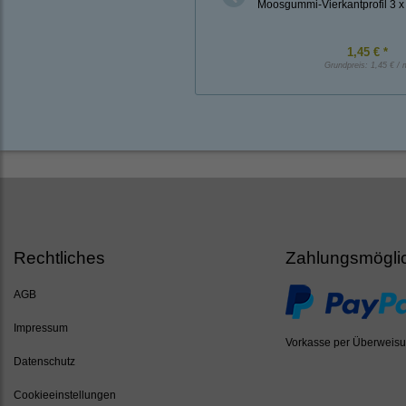
Moosgummi-Vierkantprofil 3 
1,45 € *
Grundpreis:
1,45 € / 
Rechtliches
Zahlungsmögli
AGB
Impressum
Vorkasse per Überweis
Datenschutz
Cookieeinstellungen