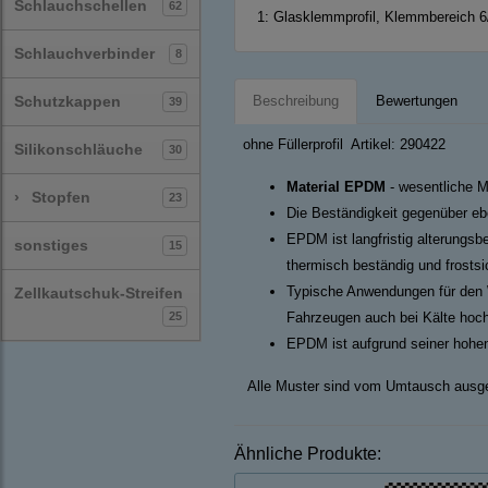
Schlauchschellen
62
1:
Glasklemmprofil, Klemmbereich 
Schlauchverbinder
8
Schutzkappen
Beschreibung
Bewertungen
39
ohne Füllerprofil Artikel: 290422
Silikonschläuche
30
Material EPDM
- wesentliche M
›
Stopfen
23
Die Beständigkeit gegenüber ebe
EPDM ist langfristig alterungsb
sonstiges
15
thermisch beständig und frosts
Typische Anwendungen für den 
Zellkautschuk-Streifen
25
Fahrzeugen auch bei Kälte hoch
EPDM ist aufgrund seiner hohen
Alle Muster sind vom Umtausch ausg
Ähnliche Produkte: