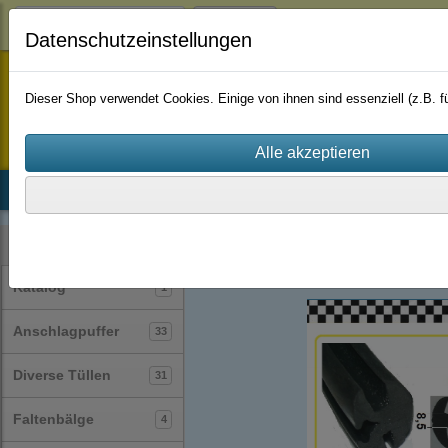
Login
Datenschutzeinstellungen
staufenbiel-berlin
Dieser Shop verwendet Cookies. Einige von ihnen sind essenziell (z.B.
Startseite
Produkte
Katalog
Firmenhistorie
AGB
Profile
Muster
(127)
Kategorien
Katalog
1
Anschlagpuffer
33
Diverse Tüllen
31
Faltenbälge
4