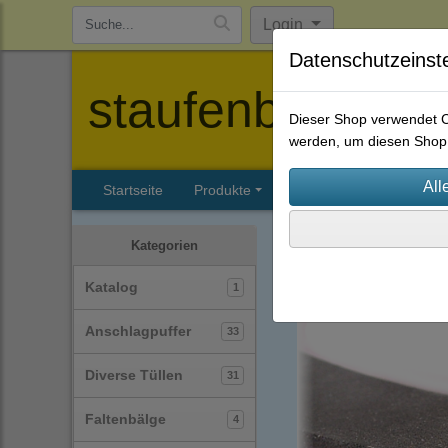
Login
Datenschutzeinst
staufenbiel-berl
Dieser Shop verwendet Co
werden, um diesen Shop 
Startseite
Produkte
Katalog
Firmenhisto
Zellkautschuk-Streifen
(2
Kategorien
Katalog
1
Anschlagpuffer
33
Diverse Tüllen
31
Faltenbälge
4