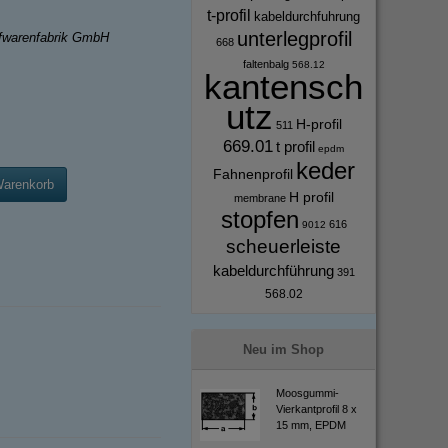
t-profil
kabeldurchfuhrung
unterlegprofil
ffwarenfabrik GmbH
668
faltenbalg
568.12
kantensch
utz
H-profil
511
669.01
t profil
epdm
keder
Fahnenprofil
Warenkorb
H profil
membrane
stopfen
616
9012
scheuerleiste
kabeldurchführung
391
568.02
Neu im Shop
Moosgummi-
Vierkantprofil 8 x
15 mm, EPDM