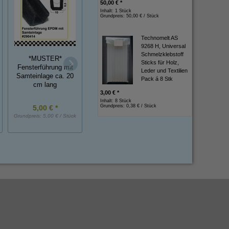
50,00 € *
Inhalt: 1 Stück
Grundpreis:
50,00 € / Stück
Technomelt AS
9268 H, Universal
Schmelzklebstoff
*MUSTER*
Sticks für Holz,
Silikonschlauch 2 x
Silikonschlauch 10
Fensterführung mit
Leder und Textilien
1,5 mm ID x WS, o.
2,0 mm ID x WS, 
Samteinlage ca. 20
Pack á 8 Stk
Einlage
Einlage
cm lang
3,00 € *
Inhalt: 8 Stück
Grundpreis:
0,38 € / Stück
5,00 € *
2,50 € *
7,00 € *
Grundpreis:
5,00 € / Stück
Grundpreis:
2,50 € / m
Grundpreis:
7,00 € / 