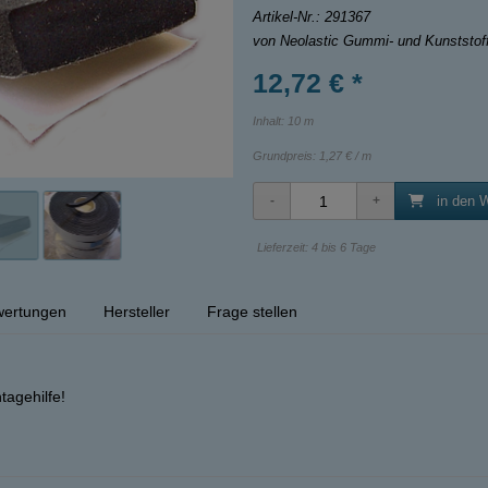
Artikel-Nr.:
291367
von Neolastic Gummi- und Kunststo
12,72 € *
Inhalt: 10 m
Grundpreis:
1,27 € / m
in den 
Lieferzeit: 4 bis 6 Tage
ertungen
Hersteller
Frage stellen
tagehilfe!