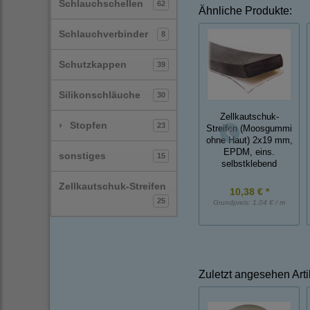
Schlauchschellen
62
Ähnliche Produkte:
Schlauchverbinder
8
Schutzkappen
39
Silikonschläuche
30
Zellkautschuk-
›
Stopfen
23
Streifen (Moosgummi
ohne Haut) 2x19 mm,
EPDM, eins.
sonstiges
15
selbstklebend
Zellkautschuk-Streifen
10,38 € *
25
Grundpreis:
1,04 € / m
Zuletzt angesehen Arti