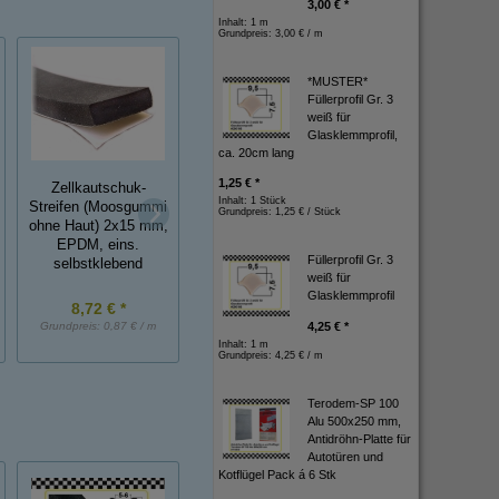
3,00 € *
Inhalt: 1 m
Grundpreis:
3,00 € / m
*MUSTER*
Füllerprofil Gr. 3
weiß für
Glasklemmprofil,
ca. 20cm lang
1,25 € *
Zellkautschuk-
Zellkautschuk-
Zellkautschuk-
Inhalt: 1 Stück
Streifen (Moosgummi
Streifen (Moosgummi
Streifen (Moosgu
Grundpreis:
1,25 € / Stück
ohne Haut) 2x15 mm,
ohne Haut) 3x25 mm,
ohne Haut) 5x9 m
EPDM, eins.
EPDM, eins.
EPDM, eins.
Füllerprofil Gr. 3
selbstklebend
selbstklebend
selbstklebend
weiß für
Glasklemmprofil
8,72 € *
12,20 € *
9,28 € *
4,25 € *
Grundpreis:
0,87 € / m
Grundpreis:
1,22 € / m
Grundpreis:
0,93 € / 
Inhalt: 1 m
Grundpreis:
4,25 € / m
Terodem-SP 100
Alu 500x250 mm,
Antidröhn-Platte für
Autotüren und
Kotflügel Pack á 6 Stk