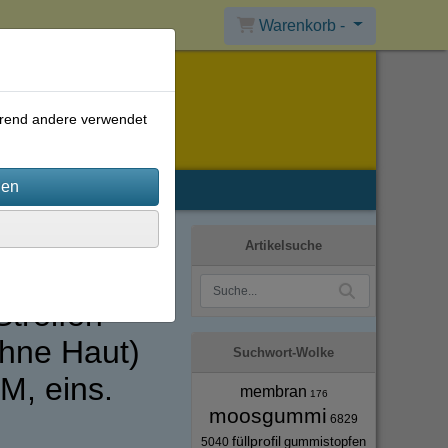
Warenkorb -
ährend andere verwendet
Artikelsuche
Streifen
hne Haut)
Suchwort-Wolke
, eins.
membran
176
moosgummi
6829
füllprofil
gummistopfen
5040