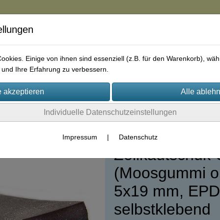
ellungen
in
okies. Einige von ihnen sind essenziell (z.B. für den Warenkorb), w
und Ihre Erfahrung zu verbessern.
rie
AGB
Impressum
Kontakt
Individuelle Datenschutzeinstellungen
5)
Impressum
|
Datenschutz
Zellkautschuk-
(Moosgummi o
5x19 mm, EPDM
selbstklebend