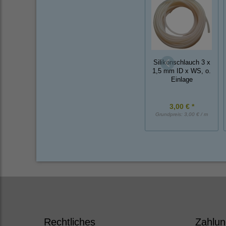
Silikonschlauch 3 x
1,5 mm ID x WS, o.
Einlage
3,00 € *
Grundpreis:
3,00 € / m
Rechtliches
Zahlun