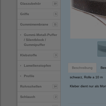
Glaszubehör
10
Griffe
5
Gummimembrane
11
›
Gummi-Metall-Puffer
/ Silentblock /
Gummipuffer
Klebstoffe
3
›
Lamellenstopfen
Beschreibung
Bew
›
Profile
schwarz, Rolle a 10 m
Kleber dient nur als Mon
Rohrschellen
14
Schlauch
2