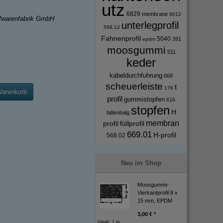
utz
6829
membrane
9012
ffwarenfabrik GmbH
unterlegprofil
568.12
Fahnenprofil
5040
391
epdm
moosgummi
511
keder
kabeldurchfuhrung
668
scheuerleiste
t
176
Warenkorb
profil
gummistopfen
616
stopfen
H
faltenbalg
membran
profil
füllprofil
669.01
H-profil
568.02
Neu im Shop
Moosgummi-
Vierkantprofil 8 x
15 mm, EPDM
3,00 € *
Inhalt: 1 m