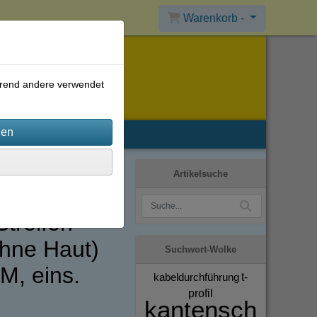
Warenkorb -
ährend andere verwendet
Artikelsuche
Streifen
hne Haut)
Suchwort-Wolke
, eins.
kabeldurchführung
t-
profil
kantensch