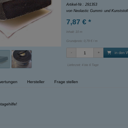
Artikel-Nr.:
291353
von Neolastic Gummi- und Kunststo
7,87 € *
Inhalt: 10 m
Grundpreis:
0,79 € / m
in den 
Lieferzeit: 4 bis 6 Tage
ertungen
Hersteller
Frage stellen
tagehilfe!