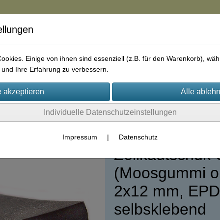
ellungen
in
okies. Einige von ihnen sind essenziell (z.B. für den Warenkorb), w
und Ihre Erfahrung zu verbessern.
rie
AGB
Impressum
Kontakt
Individuelle Datenschutzeinstellungen
5)
Impressum
|
Datenschutz
Zellkautschuk-
(Moosgummi o
2x12 mm, EPDM
selbsklebend