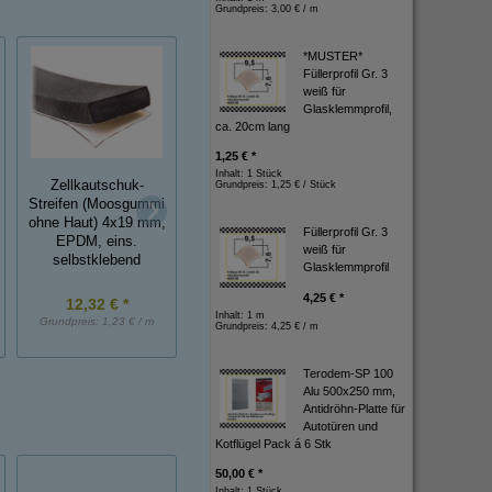
Grundpreis:
3,00 € / m
*MUSTER*
Füllerprofil Gr. 3
weiß für
Glasklemmprofil,
ca. 20cm lang
1,25 € *
Inhalt: 1 Stück
Zellkautschuk-
Zellkautschuk-
Zellkautschuk-
Grundpreis:
1,25 € / Stück
Streifen (Moosgummi
Streifen (Moosgummi
Streifen (Moosgu
ohne Haut) 4x19 mm,
ohne Haut) 3x19 mm,
ohne Haut) 4x30 
Füllerprofil Gr. 3
EPDM, eins.
EPDM, eins.
EPDM, eins.
weiß für
selbstklebend
selbstklebend
selbstklebend
Glasklemmprofil
4,25 € *
12,32 € *
10,61 € *
15,85 € *
Inhalt: 1 m
Grundpreis:
1,23 € / m
Grundpreis:
1,06 € / m
Grundpreis:
1,58 € / 
Grundpreis:
4,25 € / m
Terodem-SP 100
Alu 500x250 mm,
Antidröhn-Platte für
Autotüren und
Kotflügel Pack á 6 Stk
50,00 € *
Inhalt: 1 Stück