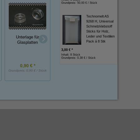
Grundpreis:
50,00 € / Stück
Technomelt AS
9268 H, Universal
Schmelzklebstoff
Sticks für Holz,
Moosgummi-
Leder und Textilien
Unterlage für
Vierkantprofil 25 x
Pack á 8 Stk
Glasplatten
Gummi-Metall-Puffer,
mm, EPDM
NK, 50x45 mm, DxH
3,00 € *
Inhalt: 8 Stück
Grundpreis:
0,38 € / Stück
0,90 € *
7,00 € *
15,50 € *
Grundpreis:
0,90 € / Stück
Grundpreis:
7,00 € / Stück
Grundpreis:
15,50 € /