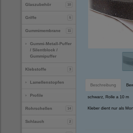
Glaszubehör
10
Griffe
5
Gummimembrane
11
›
Gummi-Metall-Puffer
/ Silentblock /
Gummipuffer
Klebstoffe
3
›
Lamellenstopfen
Beschreibung
Bew
›
Profile
schwarz, Rolle a 10 m
Kleber dient nur als Mon
Rohrschellen
14
Schlauch
2