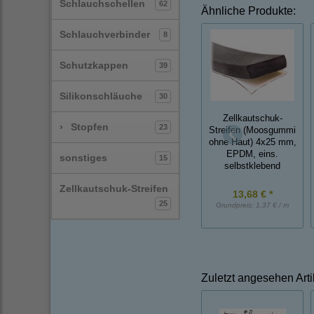
Schlauchschellen
62
Ähnliche Produkte:
Schlauchverbinder
8
Schutzkappen
39
Silikonschläuche
30
Zellkautschuk-
›
Stopfen
23
Streifen (Moosgummi
ohne Haut) 4x25 mm,
EPDM, eins.
sonstiges
15
selbstklebend
Zellkautschuk-Streifen
13,68 € *
25
Grundpreis:
1,37 € / m
Zuletzt angesehen Arti