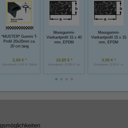
Moosgummi-
Moosgummi-
*MUSTER* Gummi T-
Vierkantprofil 15 x 40
Vierkantprofil 15 x 15
Profil 20x20mm ca.
mm, EPDM
mm, EPDM
20 cm lang
2,00 € *
10,85 € *
3,50 € *
Grundpreis:
2,00 € / Stück
Grundpreis:
10,85 € / m
Grundpreis:
3,50 € / m
gsmöglichkeiten