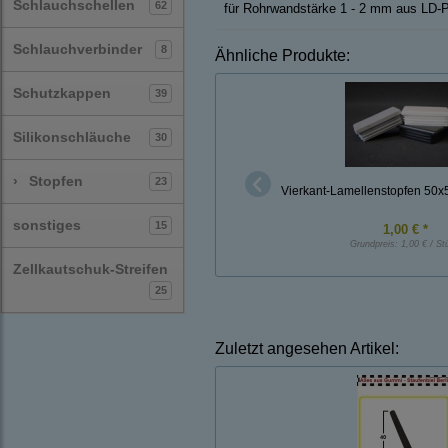
Schlauchschellen
62
für Rohrwandstärke 1 - 2 mm aus LD-
Schlauchverbinder
8
Ähnliche Produkte:
Schutzkappen
39
Silikonschläuche
30
›
Stopfen
23
Vierkant-Lamellenstopfen 50
sonstiges
15
1,00 € *
Grundpreis:
1,00 € / St
Zellkautschuk-Streifen
25
Zuletzt angesehen Artikel: