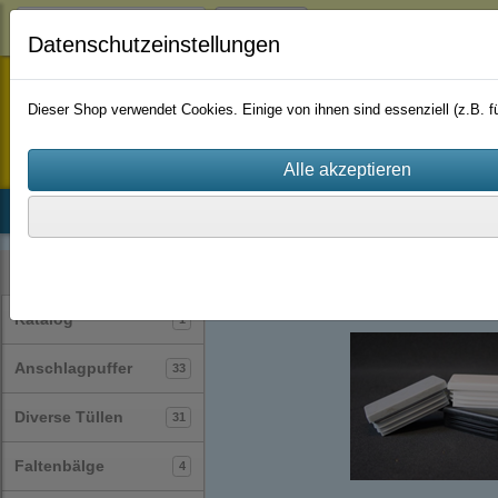
Login
Datenschutzeinstellungen
staufenbiel-berlin
Dieser Shop verwendet Cookies. Einige von ihnen sind essenziell (z.B.
Startseite
Produkte
Katalog
Firmenhistorie
AGB
Lamellenstopfen
quadratisch
(19)
Kategorien
Katalog
1
Anschlagpuffer
33
Diverse Tüllen
31
Faltenbälge
4