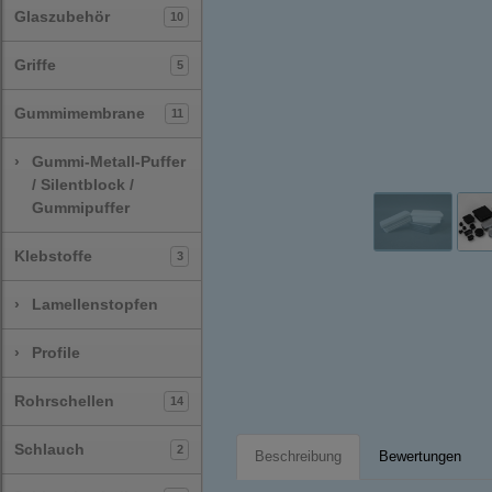
Glaszubehör
10
Griffe
5
Gummimembrane
11
›
Gummi-Metall-Puffer
/ Silentblock /
Gummipuffer
Klebstoffe
3
›
Lamellenstopfen
›
Profile
Rohrschellen
14
Schlauch
2
Beschreibung
Bewertungen