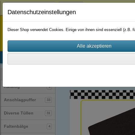
Login
Datenschutzeinstellungen
staufenbiel-berlin
Dieser Shop verwendet Cookies. Einige von ihnen sind essenziell (z.B.
Startseite
Produkte
Katalog
Firmenhistorie
AGB
Lamellenstopfen
rechteckig
(20)
Kategorien
Katalog
1
Anschlagpuffer
33
Diverse Tüllen
31
Faltenbälge
4