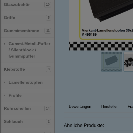
Glaszubehör
10
Griffe
5
Gummimembrane
11
›
Gummi-Metall-Puffer
/ Silentblock /
Gummipuffer
Klebstoffe
3
›
Lamellenstopfen
›
Profile
Bewertungen
Hersteller
Fra
Rohrschellen
14
Schlauch
2
Ähnliche Produkte: