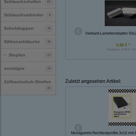
Schlauchschellen
62
Schlauchverbinder
8
Schutzkappen
39
Vierkant-Lamellenstopfen 50
Silikonschläuche
30
0,80 € *
Grundpreis:
0,80 € / St
›
Stopfen
23
sonstiges
15
Zuletzt angesehen Artikel:
Zellkautschuk-Streifen
25
Moosgummi Rechteckprofile 3x10 mm E