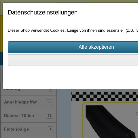
Login
Datenschutzeinstellungen
staufenbiel-berlin
Dieser Shop verwendet Cookies. Einige von ihnen sind essenziell (z.B.
Startseite
Produkte
Katalog
Firmenhistorie
AGB
Profile
U-Profile
(40)
Kategorien
Katalog
1
Anschlagpuffer
33
Diverse Tüllen
31
Faltenbälge
4