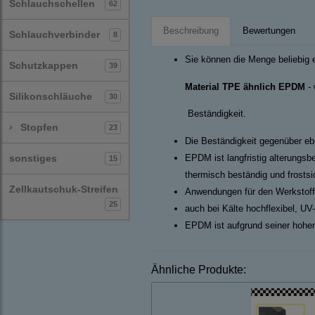
Schlauchschellen
62
Beschreibung
Bewertungen
Schlauchverbinder
8
Sie können die Menge beliebig 
Schutzkappen
39
Material TPE ähnlich EPDM
- 
Silikonschläuche
30
Beständigkeit.
›
Stopfen
23
Die Beständigkeit gegenüber ebe
sonstiges
EPDM ist langfristig alterungsb
15
thermisch beständig und frosts
Zellkautschuk-Streifen
Anwendungen für den Werkstoff
25
auch bei Kälte hochflexibel, UV
EPDM ist aufgrund seiner hohen
Ähnliche Produkte: