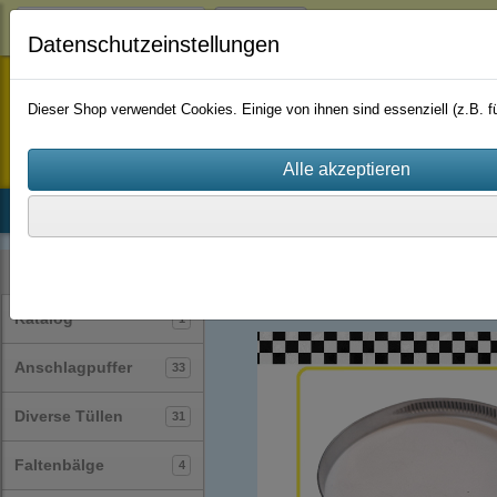
Login
Datenschutzeinstellungen
staufenbiel-berlin
Dieser Shop verwendet Cookies. Einige von ihnen sind essenziell (z.B.
Startseite
Produkte
Katalog
Firmenhistorie
AGB
Schlauchschellen
(62)
Kategorien
Katalog
1
Anschlagpuffer
33
Diverse Tüllen
31
Faltenbälge
4