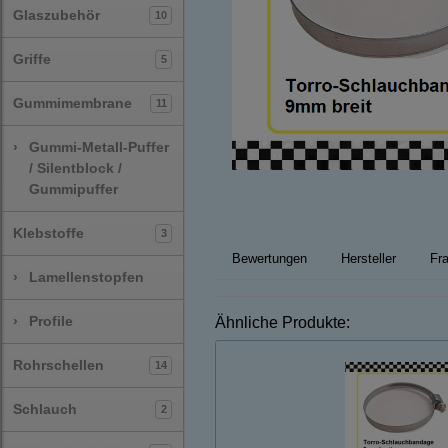
Glaszubehör
10
Griffe
5
Gummimembrane
11
›
Gummi-Metall-Puffer
/ Silentblock /
Gummipuffer
Klebstoffe
3
Bewertungen
Hersteller
Fra
›
Lamellenstopfen
›
Profile
Ähnliche Produkte:
Rohrschellen
14
Schlauch
2