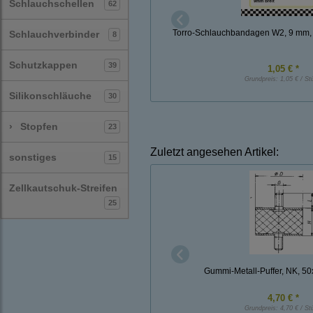
Schlauchschellen
62
Torro-Schlauchbandagen W2, 9 mm,
Schlauchverbinder
8
Schutzkappen
39
1,05 € *
Grundpreis:
1,05 € / St
Silikonschläuche
30
›
Stopfen
23
Zuletzt angesehen Artikel:
sonstiges
15
Zellkautschuk-Streifen
25
Gummi-Metall-Puffer, NK, 5
4,70 € *
Grundpreis:
4,70 € / St