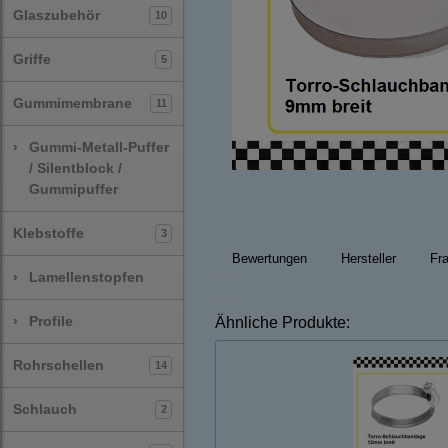
Glaszubehör
10
Griffe
5
Gummimembrane
11
›
Gummi-Metall-Puffer
/ Silentblock /
Gummipuffer
Klebstoffe
3
Bewertungen
Hersteller
Fra
›
Lamellenstopfen
›
Profile
Ähnliche Produkte:
Rohrschellen
14
Schlauch
2