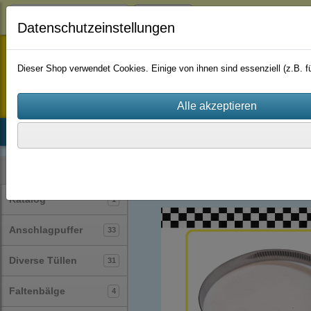
Login
Datenschutzeinstellungen
staufenbiel-berlin
Dieser Shop verwendet Cookies. Einige von ihnen sind essenziell (z.B.
Startseite
Produkte
Katalog
Firmenhistorie
AGB
Schlauchschellen
(62)
Kategorien
Katalog
1
Anschlagpuffer
33
Diverse Tüllen
31
Faltenbälge
4