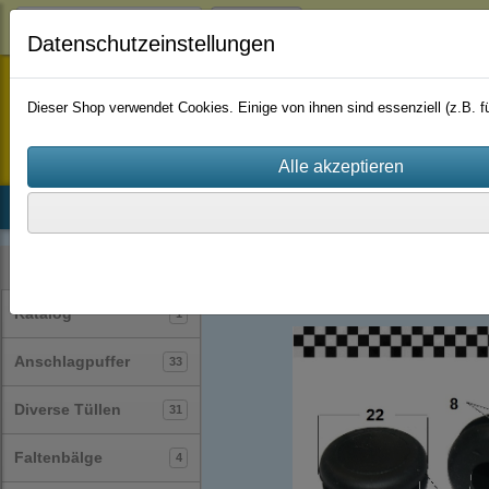
Login
Datenschutzeinstellungen
staufenbiel-berlin
Dieser Shop verwendet Cookies. Einige von ihnen sind essenziell (z.B.
Startseite
Produkte
Katalog
Firmenhistorie
AGB
Stopfen
(23)
Kategorien
Katalog
1
Anschlagpuffer
33
Diverse Tüllen
31
Faltenbälge
4