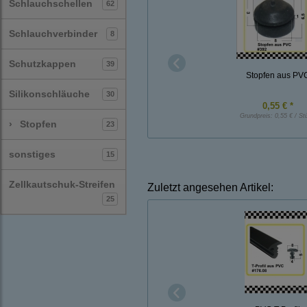
Schlauchschellen
62
Schlauchverbinder
8
Schutzkappen
39
Stopfen aus PV
Silikonschläuche
30
0,55 € *
Grundpreis:
0,55 € / St
›
Stopfen
23
sonstiges
15
Zellkautschuk-Streifen
Zuletzt angesehen Artikel:
25