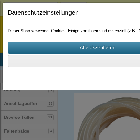
Login
Datenschutzeinstellungen
staufenbiel-berlin
Dieser Shop verwendet Cookies. Einige von ihnen sind essenziell (z.B.
Startseite
Produkte
Katalog
Firmenhistorie
AGB
Silikonschläuche
(30)
Kategorien
Katalog
1
Anschlagpuffer
33
Diverse Tüllen
31
Faltenbälge
4