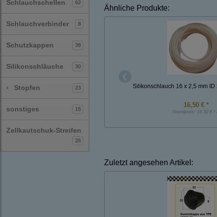
Schlauchschellen
62
Ähnliche Produkte:
Schlauchverbinder
8
Schutzkappen
39
Silikonschläuche
30
Silikonschlauch 16 x 2,5 mm ID 
›
Stopfen
23
16,50 € *
sonstiges
15
Grundpreis:
16,50 € /
Zellkautschuk-Streifen
25
Zuletzt angesehen Artikel: