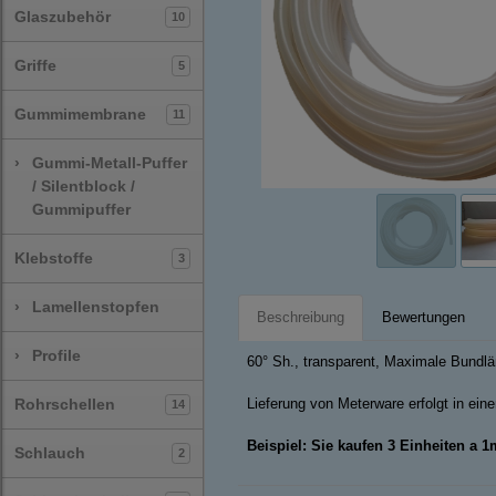
Glaszubehör
10
Griffe
5
Gummimembrane
11
›
Gummi-Metall-Puffer
/ Silentblock /
Gummipuffer
Klebstoffe
3
›
Lamellenstopfen
Beschreibung
Bewertungen
›
Profile
60° Sh., transparent, Maximale Bundl
Rohrschellen
Lieferung von Meterware erfolgt in ei
14
Beispiel: Sie kaufen 3 Einheiten a 
Schlauch
2