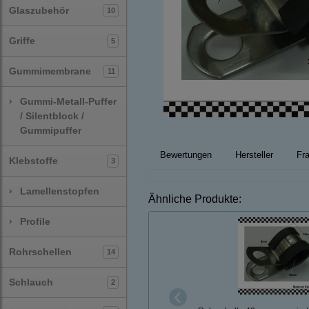
Glaszubehör
10
Griffe
5
Gummimembrane
11
›
Gummi-Metall-Puffer
/ Silentblock /
Gummipuffer
Bewertungen
Hersteller
Fra
Klebstoffe
3
›
Lamellenstopfen
Ähnliche Produkte:
›
Profile
Rohrschellen
14
Schlauch
2