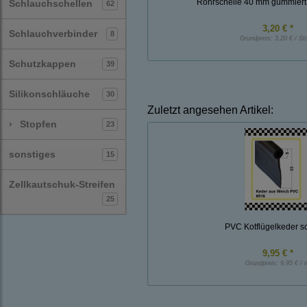
Rohrschelle 40 mm gummiert 
Schlauchschellen
62
3,20 € *
Schlauchverbinder
8
Grundpreis:
3,20 € / St
Schutzkappen
39
Silikonschläuche
30
Zuletzt angesehen Artikel:
›
Stopfen
23
sonstiges
15
Zellkautschuk-Streifen
25
PVC Kotflügelkeder s
9,95 € *
Grundpreis:
9,95 € / 