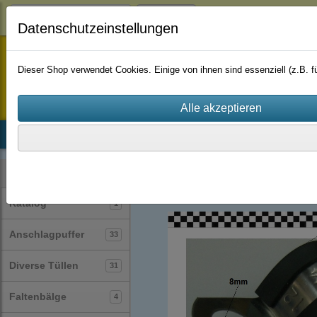
Login
Datenschutzeinstellungen
staufenbiel-berlin
Dieser Shop verwendet Cookies. Einige von ihnen sind essenziell (z.B.
Startseite
Produkte
Katalog
Firmenhistorie
AGB
Rohrschellen
(14)
Kategorien
Katalog
1
Anschlagpuffer
33
Diverse Tüllen
31
Faltenbälge
4