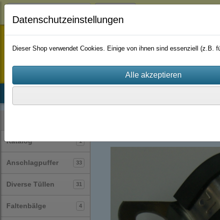
Login
Datenschutzeinstellungen
staufenbiel-berlin
Dieser Shop verwendet Cookies. Einige von ihnen sind essenziell (z.B.
Startseite
Produkte
Katalog
Firmenhistorie
AGB
Rohrschellen
(14)
Kategorien
Katalog
1
Anschlagpuffer
33
Diverse Tüllen
31
Faltenbälge
4