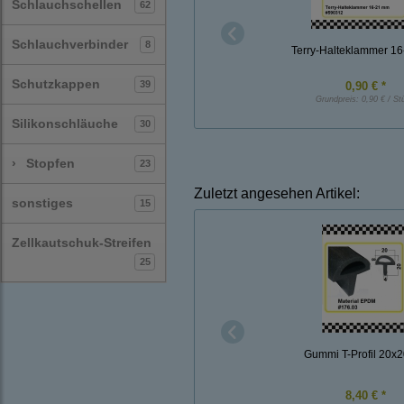
Schlauchschellen
62
Schlauchverbinder
8
Terry-Halteklammer 1
Schutzkappen
39
0,90 € *
Grundpreis:
0,90 € / St
Silikonschläuche
30
›
Stopfen
23
Zuletzt angesehen Artikel:
sonstiges
15
Zellkautschuk-Streifen
25
Gummi T-Profil 20
8,40 € *