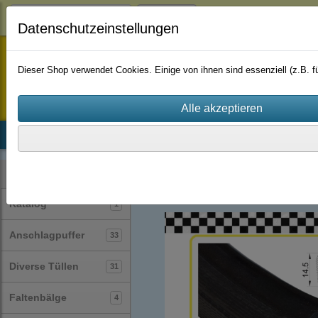
Login
Datenschutzeinstellungen
staufenbiel-berlin
Dieser Shop verwendet Cookies. Einige von ihnen sind essenziell (z.B.
Startseite
Produkte
Katalog
Firmenhistorie
AGB
Profile
Kantenschutzprofile
(89)
Kategorien
Katalog
1
Anschlagpuffer
33
Diverse Tüllen
31
Faltenbälge
4