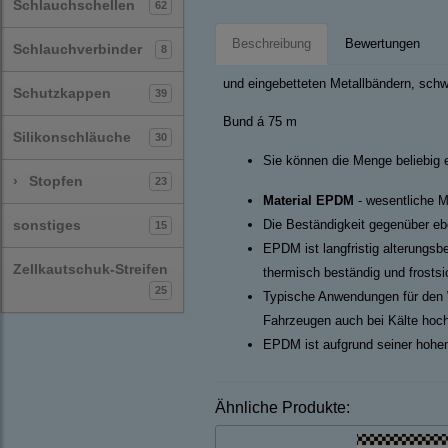
Schlauchschellen
62
Beschreibung
Bewertungen
Schlauchverbinder
8
und eingebetteten Metallbändern, sch
Schutzkappen
39
Bund á 75 m
Silikonschläuche
30
Sie können die Menge beliebig 
›
Stopfen
23
Material EPDM
- wesentliche M
sonstiges
Die Beständigkeit gegenüber ebe
15
EPDM ist langfristig alterungsb
Zellkautschuk-Streifen
thermisch beständig und frosts
25
Typische Anwendungen für den 
Fahrzeugen auch bei Kälte hoch
EPDM ist aufgrund seiner hohen
Ähnliche Produkte: