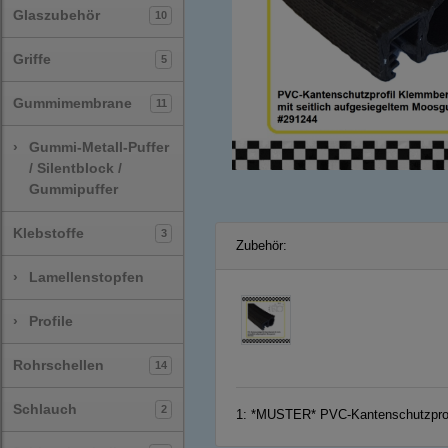
Glaszubehör
10
Griffe
5
Gummimembrane
11
›
Gummi-Metall-Puffer
/ Silentblock /
Gummipuffer
Klebstoffe
3
Zubehör:
›
Lamellenstopfen
›
Profile
Rohrschellen
14
Schlauch
2
1:
*MUSTER* PVC-Kantenschutzprofi