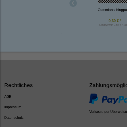
Gummianschlagpuf
0,60 € *
Grundpreis:
0,60 € / St
Rechtliches
Zahlungsmögli
AGB
Impressum
Vorkasse per Überweis
Datenschutz