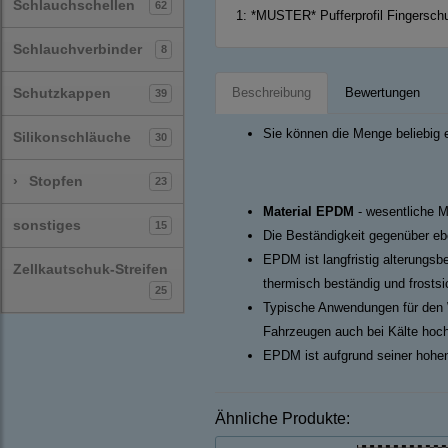
Schlauchschellen
62
1:
*MUSTER* Pufferprofil Fingerschu
Schlauchverbinder
8
Schutzkappen
Beschreibung
Bewertungen
39
Sie können die Menge beliebig 
Silikonschläuche
30
›
Stopfen
23
Material EPDM
- wesentliche M
sonstiges
15
Die Beständigkeit gegenüber ebe
EPDM ist langfristig alterungsb
Zellkautschuk-Streifen
thermisch beständig und frosts
25
Typische Anwendungen für den 
Fahrzeugen auch bei Kälte hoch
EPDM ist aufgrund seiner hohen
Ähnliche Produkte: