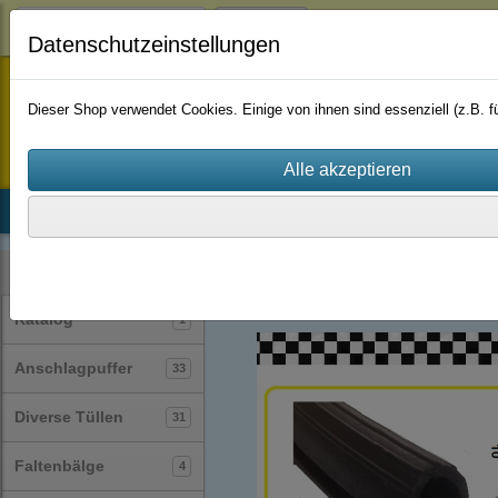
Login
Datenschutzeinstellungen
staufenbiel-berlin
Dieser Shop verwendet Cookies. Einige von ihnen sind essenziell (z.B.
Startseite
Produkte
Katalog
Firmenhistorie
AGB
Profile
Fingerschutzprofile
(13)
Kategorien
Katalog
1
Anschlagpuffer
33
Diverse Tüllen
31
Faltenbälge
4