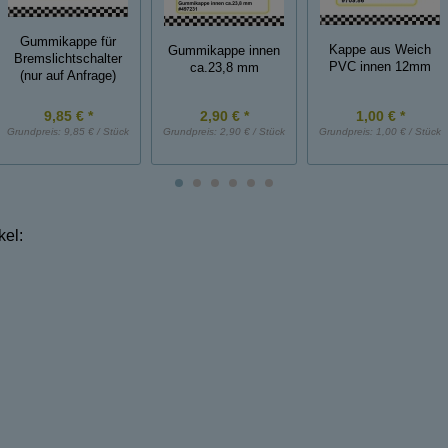
Gummikappe für
Kappe aus Weich
Gummikappe innen
Bremslichtschalter
PVC innen 12mm
ca.23,8 mm
(nur auf Anfrage)
9,85 € *
2,90 € *
1,00 € *
Grundpreis:
9,85 € / Stück
Grundpreis:
2,90 € / Stück
Grundpreis:
1,00 € / Stück
kel: