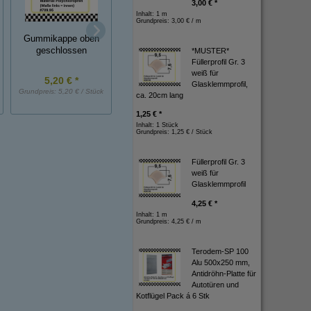
3,00 € *
Inhalt: 1 m
Grundpreis:
3,00 € / m
Kappe für Zündspu
Gummikappe innen
Gummikappe oben
und Verteiler
ca.15 mm
geschlossen
*MUSTER*
Füllerprofil Gr. 3
weiß für
5,20 € *
1,90 € *
4,20 € *
Glasklemmprofil,
Grundpreis:
5,20 € / Stück
Grundpreis:
1,90 € / Stück
Grundpreis:
4,20 € / St
ca. 20cm lang
1,25 € *
Inhalt: 1 Stück
Grundpreis:
1,25 € / Stück
Füllerprofil Gr. 3
weiß für
Glasklemmprofil
4,25 € *
Inhalt: 1 m
Grundpreis:
4,25 € / m
Terodem-SP 100
Alu 500x250 mm,
Antidröhn-Platte für
Autotüren und
Kotflügel Pack á 6 Stk