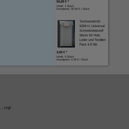
50,00 € *
Inhalt: 1 Stück
Grundpreis:
50,00 € / Stück
Technomelt AS
9268 H, Universal
Schmelzklebstoff
Sticks für Holz,
Leder und Textilien
Pack á 8 Stk
3,00 € *
Inhalt: 8 Stück
Grundpreis:
0,38 € / Stück
., zzgl.