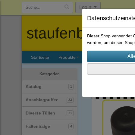
Login
Datenschutzeinst
staufenbiel-berl
Dieser Shop verwendet Co
werden, um diesen Shop 
Startseite
Produkte
Katalog
Firmenhisto
Schutzkappen
(39)
Kategorien
Katalog
1
Anschlagpuffer
33
Diverse Tüllen
31
Faltenbälge
4