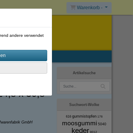
Warenkorb -
ährend andere verwendet
Artikelsuche
4,8 x 30,8
Suchwort-Wolke
gummistopfen
616
176
moosgummi
ffwarenfabrik GmbH
5040
keder
9012