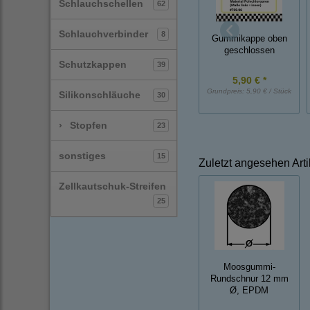
Schlauchschellen
62
Schlauchverbinder
8
Gummikappe oben
geschlossen
Schutzkappen
39
5,90 € *
Grundpreis:
5,90 € / Stück
Silikonschläuche
30
›
Stopfen
23
sonstiges
15
Zuletzt angesehen Arti
Zellkautschuk-Streifen
25
Moosgummi-
Rundschnur 12 mm
Ø, EPDM