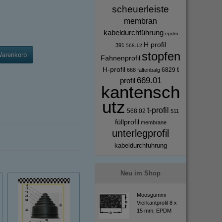
scheuerleiste
membran
kabeldurchführung
epdm
H profil
391
568.12
stopfen
Warenkorb
Fahnenprofil
t
H-profil
6829
668
faltenbalg
669.01
profil
kantensch
utz
t-profil
568.02
511
füllprofil
membrane
unterlegprofil
kabeldurchfuhrung
Neu im Shop
Moosgummi-
Vierkantprofil 8 x
15 mm, EPDM