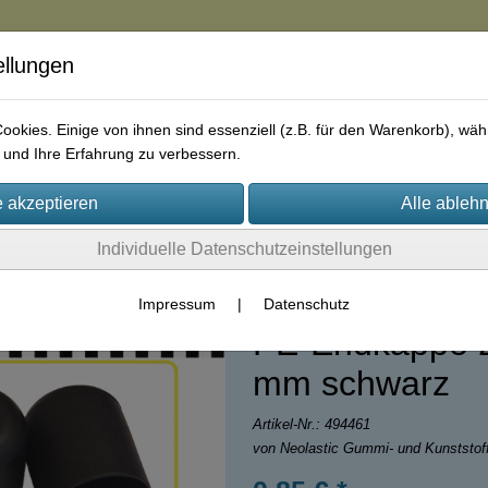
ellungen
in
okies. Einige von ihnen sind essenziell (z.B. für den Warenkorb), w
und Ihre Erfahrung zu verbessern.
rie
AGB
Impressum
Kontakt
Individuelle Datenschutzeinstellungen
Impressum
|
Datenschutz
PE-Endkappe 2
mm schwarz
Artikel-Nr.:
494461
von Neolastic Gummi- und Kunststo