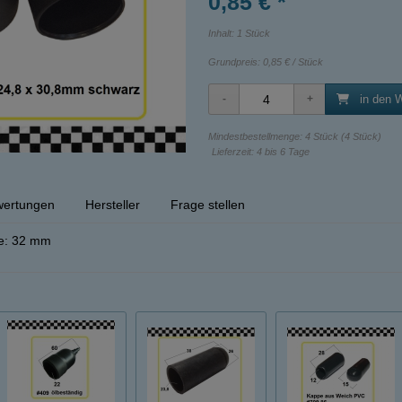
0,85 € *
Inhalt: 1 Stück
Grundpreis:
0,85 € / Stück
in den 
Mindestbestellmenge: 4 Stück (4 Stück)
Lieferzeit: 4 bis 6 Tage
ertungen
Hersteller
Frage stellen
he: 32 mm