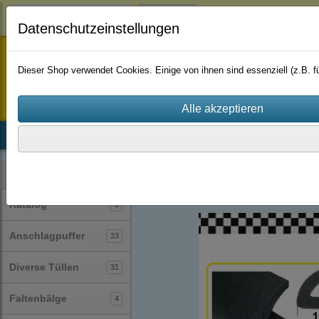
Login
Datenschutzeinstellungen
staufenbiel-berlin
Dieser Shop verwendet Cookies. Einige von ihnen sind essenziell (z.B.
Startseite
Produkte
Katalog
Firmenhistorie
AGB
Profile
Winkelprofile
(6)
Kategorien
Katalog
1
Anschlagpuffer
33
Diverse Tüllen
31
Faltenbälge
4