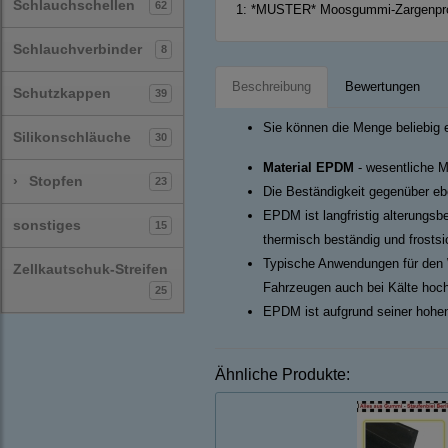
Schlauchschellen
62
1:
*MUSTER* Moosgummi-Zargenprof
Schlauchverbinder
8
Beschreibung
Bewertungen
Schutzkappen
39
Sie können die Menge beliebig 
Silikonschläuche
30
Material EPDM
- wesentliche M
›
Stopfen
23
Die Beständigkeit gegenüber ebe
EPDM ist langfristig alterungsb
sonstiges
15
thermisch beständig und frosts
Typische Anwendungen für den 
Zellkautschuk-Streifen
Fahrzeugen auch bei Kälte hoch
25
EPDM ist aufgrund seiner hohen
Ähnliche Produkte: