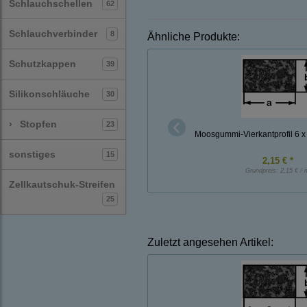
Schlauchschellen
62
Schlauchverbinder
8
Ähnliche Produkte:
Schutzkappen
39
Silikonschläuche
30
›
Stopfen
23
Moosgummi-Vierkantprofil 6 
sonstiges
15
2,15 € *
Grundpreis:
2,15 € / 
Zellkautschuk-Streifen
25
Zuletzt angesehen Artikel: