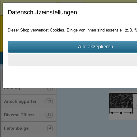
Login
Datenschutzeinstellungen
staufenbiel-berlin
Dieser Shop verwendet Cookies. Einige von ihnen sind essenziell (z.B.
Startseite
Produkte
Katalog
Firmenhistorie
AGB
Profile
Vierkantprofile
(39)
Kategorien
Katalog
1
Anschlagpuffer
33
Diverse Tüllen
31
Faltenbälge
4