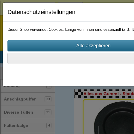
Login
Datenschutzeinstellungen
staufenbiel-berlin
Dieser Shop verwendet Cookies. Einige von ihnen sind essenziell (z.B.
Startseite
Produkte
Katalog
Firmenhistorie
AGB
Gummimembrane
(11)
Kategorien
Katalog
1
Anschlagpuffer
33
Diverse Tüllen
31
Faltenbälge
4