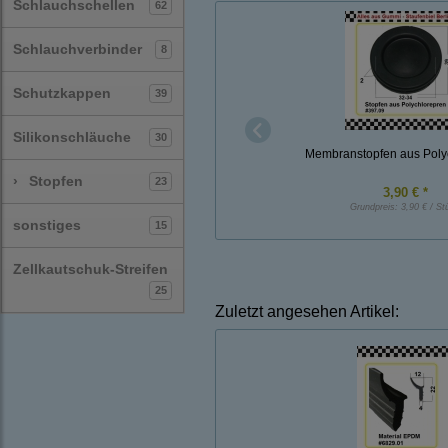
Schlauchschellen
62
Schlauchverbinder
8
Schutzkappen
39
Silikonschläuche
30
Membranstopfen aus Poly
›
Stopfen
23
3,90 € *
Grundpreis:
3,90 € / St
sonstiges
15
Zellkautschuk-Streifen
25
Zuletzt angesehen Artikel: