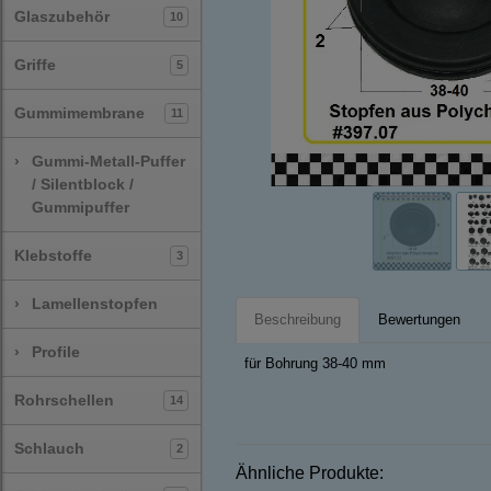
Glaszubehör
10
Griffe
5
Gummimembrane
11
›
Gummi-Metall-Puffer
/ Silentblock /
Gummipuffer
Klebstoffe
3
›
Lamellenstopfen
Beschreibung
Bewertungen
›
Profile
für Bohrung 38-40 mm
Rohrschellen
14
Schlauch
2
Ähnliche Produkte: